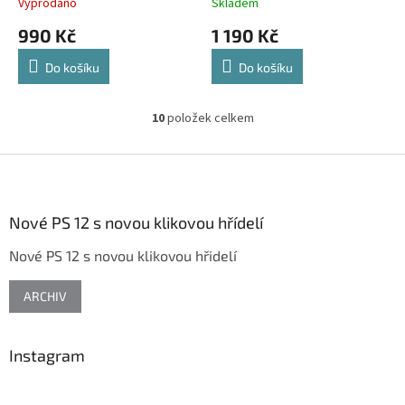
Vyprodáno
Skladem
990 Kč
1 190 Kč
Do košíku
Do košíku
10
položek celkem
O
v
l
Z
á
á
d
p
a
a
Nové PS 12 s novou klikovou hřídelí
c
t
í
Nové PS 12 s novou klikovou hřidelí
í
p
r
v
ARCHIV
k
y
v
Instagram
ý
p
i