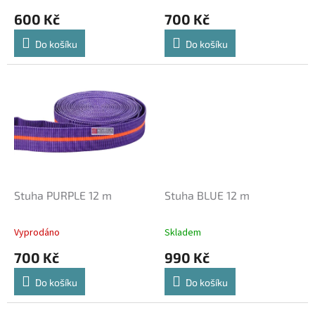
t
600 Kč
700 Kč
ů
Do košíku
Do košíku
Stuha PURPLE 12 m
Stuha BLUE 12 m
Vyprodáno
Skladem
700 Kč
990 Kč
Do košíku
Do košíku