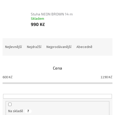
Stuha NEON BROWN 14 m
Skladem
990 Kč
Ř
a
Nejlevnější
Nejdražší
Nejprodávanější
Abecedně
z
e
n
Cena
í
p
600
Kč
1190
Kč
r
o
d
u
k
t
Na skladě
7
ů