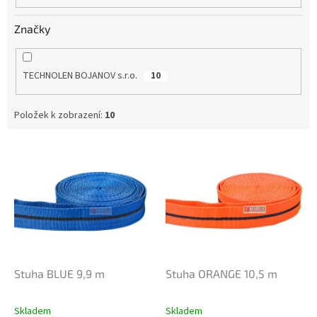
Značky
TECHNOLEN BOJANOV s.r.o.
10
Položek k zobrazení:
10
V
ý
p
i
s
p
r
o
d
Stuha BLUE 9,9 m
Stuha ORANGE 10,5 m
u
k
Skladem
Skladem