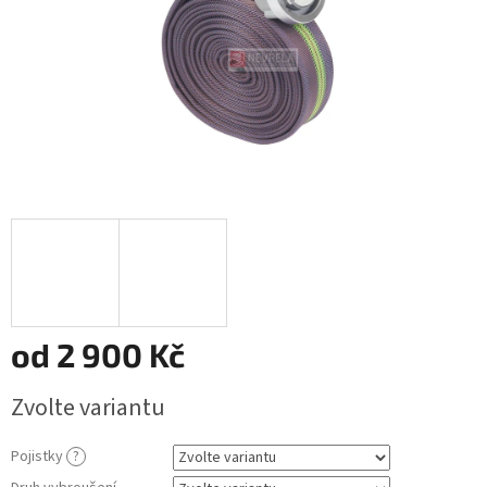
od
2 900 Kč
Měrná
Zvolte variantu
cena:
Pojistky
?