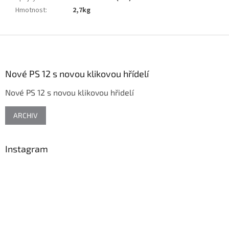
Hmotnost
:
2,7kg
Z
á
p
a
Nové PS 12 s novou klikovou hřídelí
t
Nové PS 12 s novou klikovou hřidelí
í
ARCHIV
Instagram