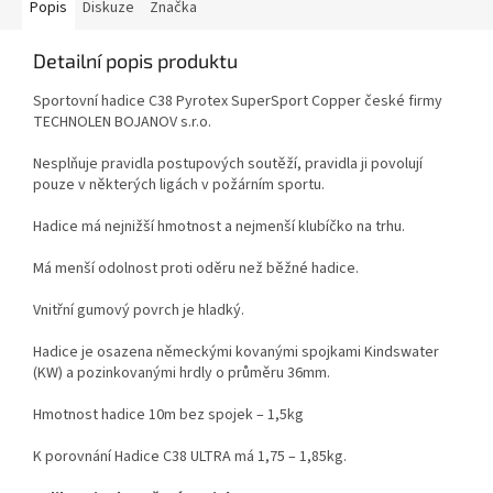
Popis
Diskuze
Značka
Detailní popis produktu
Sportovní hadice C38 Pyrotex SuperSport Copper české firmy
TECHNOLEN BOJANOV s.r.o.
Nesplňuje pravidla postupových soutěží, pravidla ji povolují
pouze v některých ligách v požárním sportu.
Hadice má nejnižší hmotnost a nejmenší klubíčko na trhu.
Má menší odolnost proti oděru než běžné hadice.
Vnitřní gumový povrch je hladký.
Hadice je osazena německými kovanými spojkami Kindswater
(KW) a pozinkovanými hrdly o průměru 36mm.
Hmotnost hadice 10m bez spojek – 1,5kg
K porovnání Hadice C38 ULTRA má 1,75 – 1,85kg.