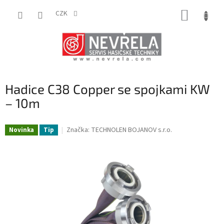
Přejít
NÁKUP
na
CZK
obsah
KOŠÍK
Hadice C38 Copper se spojkami KW
– 10m
Značka:
TECHNOLEN BOJANOV s.r.o.
Novinka
Tip