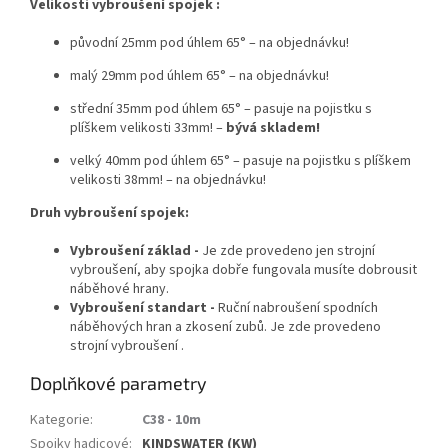
Velikosti vybroušení spojek :
původní 25mm pod úhlem 65° – na objednávku!
malý 29mm pod úhlem 65° – na objednávku!
střední 35mm pod úhlem 65° –
pasuje na
pojistku s
plíškem velikosti 33mm! –
bývá skladem!
velký 40mm pod úhlem 65° – pasuje na
pojistku s plíškem
velikosti 38mm! – na objednávku!
Druh vybroušení spojek:
Vybroušení základ -
Je zde provedeno jen strojní
vybroušení, aby spojka dobře fungovala musíte dobrousit
náběhové hrany.
Vybroušení standart -
Ruční nabroušení spodních
náběhových hran a zkosení zubů. Je zde provedeno
strojní vybroušení .
Doplňkové parametry
Kategorie
:
C38 - 10m
Spojky hadicové
:
KINDSWATER (KW)