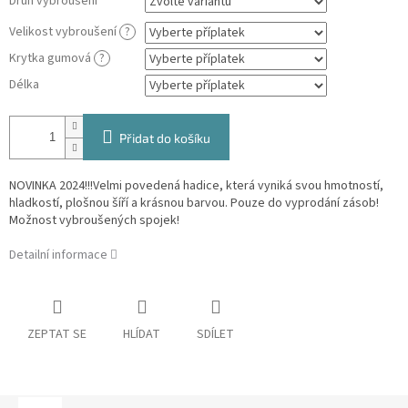
Druh vybroušení
Velikost vybroušení
?
Krytka gumová
?
Délka
Přidat do košíku
NOVINKA 2024!!!Velmi povedená hadice, která vyniká svou hmotností,
hladkostí, plošnou šíří a krásnou barvou. Pouze do vyprodání zásob!
Možnost vybroušených spojek!
Detailní informace
ZEPTAT SE
HLÍDAT
SDÍLET