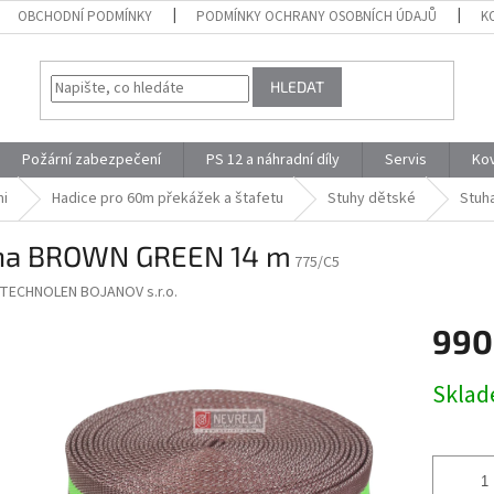
OBCHODNÍ PODMÍNKY
PODMÍNKY OCHRANY OSOBNÍCH ÚDAJŮ
K
HLEDAT
Požární zabezpečení
PS 12 a náhradní díly
Servis
Ko
mi
Hadice pro 60m překážek a štafetu
Stuhy dětské
Stuh
ha BROWN GREEN 14 m
775/C5
TECHNOLEN BOJANOV s.r.o.
990
Měrná
Skla
cena: