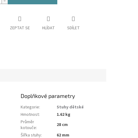
ZEPTAT SE
HLÍDAT
SDÍLET
Doplňkové parametry
Kategorie
:
Stuhy dětské
Hmotnost
:
1.62 kg
Průměr
28 cm
kotouče
:
Šířka stuhy
:
62 mm