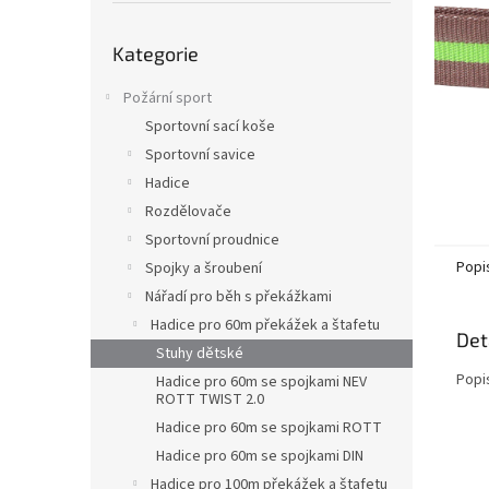
n
e
Přeskočit
l
Kategorie
kategorie
Požární sport
Sportovní sací koše
Sportovní savice
Hadice
Rozdělovače
Sportovní proudnice
Popi
Spojky a šroubení
Nářadí pro běh s překážkami
Hadice pro 60m překážek a štafetu
Det
Stuhy dětské
Popi
Hadice pro 60m se spojkami NEV
ROTT TWIST 2.0
Hadice pro 60m se spojkami ROTT
Hadice pro 60m se spojkami DIN
Hadice pro 100m překážek a štafetu