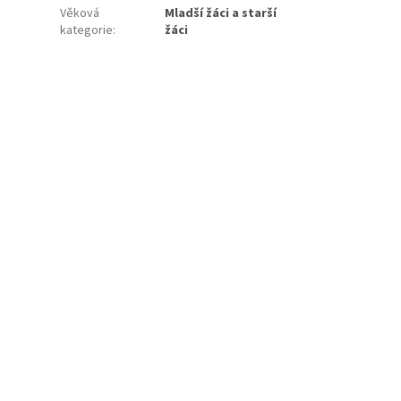
Věková
Mladší žáci a starší
kategorie
:
žáci