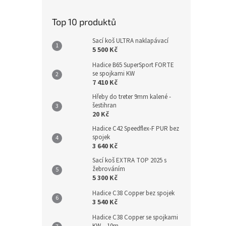
Top 10 produktů
Sací koš ULTRA naklapávací
5 500 Kč
Hadice B65 SuperSport FORTE
se spojkami KW
7 410 Kč
Hřeby do treter 9mm kalené -
šestihran
20 Kč
Hadice C42 Speedflex-F PUR bez
spojek
3 640 Kč
Sací koš EXTRA TOP 2025 s
žebrováním
5 300 Kč
Hadice C38 Copper bez spojek
3 540 Kč
Hadice C38 Copper se spojkami