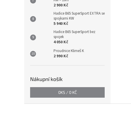
KW – 10m
2 900 Kč
Hadice B65 SuperSport EXTRA se
spojkami KW
5 940 Kč
Hadice B65 SuperSport bez
spojek
4 050 Kč
Proudnice Klimeš K
2 990 Kč
Nákupní košík
0
KS /
0 KČ
Z
á
p
a