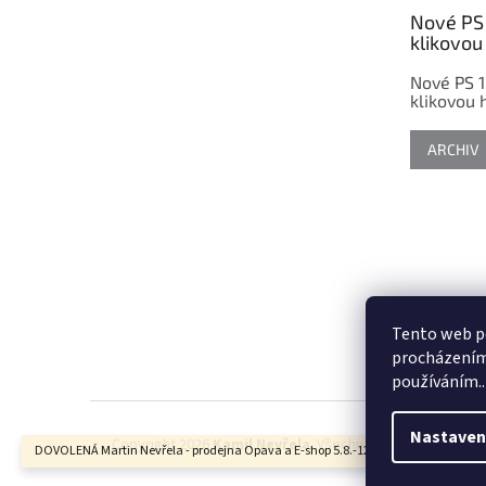
t
Nové PS 
í
klikovou 
Nové PS 1
klikovou h
ARCHIV
Tento web po
procházením 
používáním..
Nastaven
Copyright 2026
Kamil Nevřela
. Všechna práva vyhrazena.
DOVOLENÁ Martin Nevřela - prodejna Opava a E-shop 5.8.-12.8.