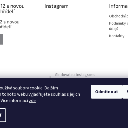
12 s novou
Instagram
Informa
hřídelí
Obchodní 
2 s novou
Podmínky 
řidelí
údajů
Kontakty
Sledovat na Instagramu
užívá soubory cookie. Dalším
Odmítnout
tohoto webu vyjadřujete souhlas s jejich
 Více informací
zde
.
í