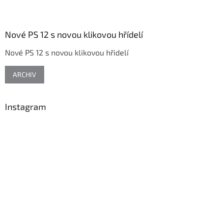
l
Z
á
á
d
p
a
a
Nové PS 12 s novou klikovou hřídelí
c
t
í
Nové PS 12 s novou klikovou hřidelí
í
p
r
v
ARCHIV
k
y
v
Instagram
ý
p
i
s
u