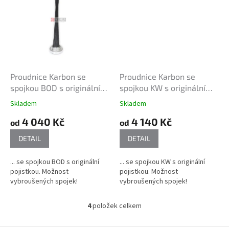
Proudnice Karbon se
Proudnice Karbon se
spojkou BOD s originální
spojkou KW s originální
pojistkou
pojistkou
Skladem
Skladem
4 040 Kč
4 140 Kč
od
od
DETAIL
DETAIL
... se spojkou BOD s originální
... se spojkou KW s originální
pojistkou. Možnost
pojistkou. Možnost
vybroušených spojek!
vybroušených spojek!
4
položek celkem
O
v