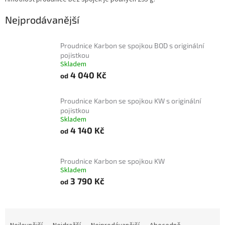
Nejprodávanější
Proudnice Karbon se spojkou BOD s originální
pojistkou
Skladem
4 040 Kč
od
Proudnice Karbon se spojkou KW s originální
pojistkou
Skladem
4 140 Kč
od
Proudnice Karbon se spojkou KW
Skladem
3 790 Kč
od
Ř
a