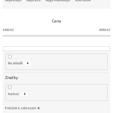
Nejlevnější
Nejdražší
Nejprodávanější
Abecedně
z
e
n
Cena
í
p
3490
Kč
4990
Kč
r
o
d
u
k
t
Na skladě
4
ů
Značky
Karbon
4
Položek k zobrazení:
4