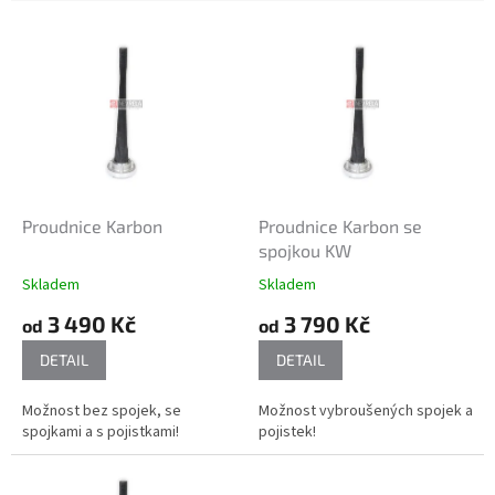
V
ý
p
i
s
p
r
o
d
Proudnice Karbon
Proudnice Karbon se
u
spojkou KW
k
Skladem
Skladem
t
3 490 Kč
3 790 Kč
ů
od
od
DETAIL
DETAIL
Možnost bez spojek, se
Možnost vybroušených spojek a
spojkami a s pojistkami!
pojistek!