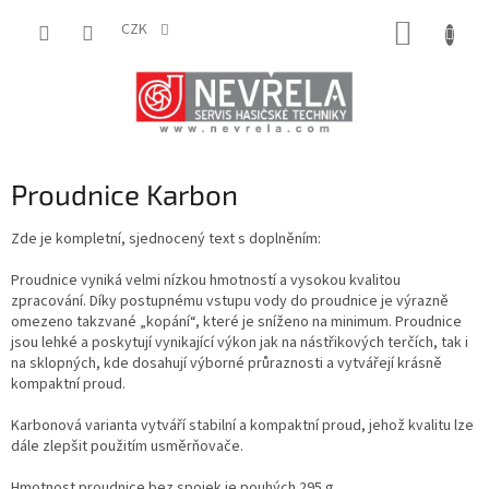
Přejít
NÁKUP
na
CZK
obsah
KOŠÍK
Proudnice Karbon
Zde je kompletní, sjednocený text s doplněním:
Proudnice vyniká velmi nízkou hmotností a vysokou kvalitou
zpracování. Díky postupnému vstupu vody do proudnice je výrazně
omezeno takzvané „kopání“, které je sníženo na minimum. Proudnice
jsou lehké a poskytují vynikající výkon jak na nástřikových terčích, tak i
na sklopných, kde dosahují výborné průraznosti a vytvářejí krásně
kompaktní proud.
Karbonová varianta vytváří stabilní a kompaktní proud, jehož kvalitu lze
dále zlepšit použitím usměrňovače.
Hmotnost proudnice bez spojek je pouhých 295 g.