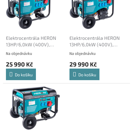
i
s
p
r
o
d
Elektrocentrála HERON
Elektrocentrála HERON
u
13HP/6,0kW (400V),
13HP/6,0kW (400V),
k
2x2,2kW (230V), podvozek
2x2,2kW (230V),
Na objednávku
Na objednávku
t
8896412
elektrický start, podvozek
25 990 Kč
29 990 Kč
ů
8896414
Do košíku
Do košíku