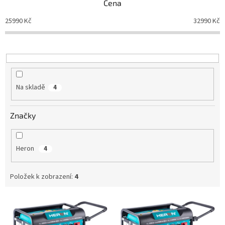
Cena
í
p
25990
Kč
32990
Kč
r
o
d
u
k
t
Na skladě
4
ů
Značky
Heron
4
Položek k zobrazení:
4
V
ý
p