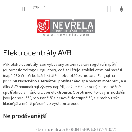
Přejít
NÁKUP
na
CZK
obsah
KOŠÍK
Elektrocentrály AVR
AVR elektrocentrály jsou vybaveny automatickou regulací napětí
(Automatic Voltage Regulator), což zajišťuje stabilní výstupní napětí
(např. 230 V) i při kolísání zátěže nebo otáček motoru. Fungují na
principu klasického alternátoru poháněného spalovacím motorem, ale
díky AVR minimalizují výkyvy napětí, což je činí vhodnými pro běžné
spotřebiče a méně citlivou elektroniku. Oproti invertorovým modelům
jsou jednodušší, robustnější a cenově dostupnější, ale mohou být
hlučnější a méně přesné ve výstupu proudu.
Nejprodávanější
Elektrocentrála HERON 15HP/6,8kW (400V),