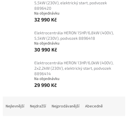
5,5kW (230V), elektrický start, podvozek
8896420
Na objednávku
32 990 Kč
Elektrocentrála HERON 15HP/6,8kW (400V),
5,5kW (230V), podvozek 8896418
Na objednávku
30 990 Kč
Elektrocentrála HERON 13HP/6,0kW (400V),
2x2,2kW (230V), elektrický start, podvozek
8896414
Na objednávku
29 990 Kč
Ř
a
Nejlevnější
Nejdražší
Nejprodávanější
Abecedně
z
e
n