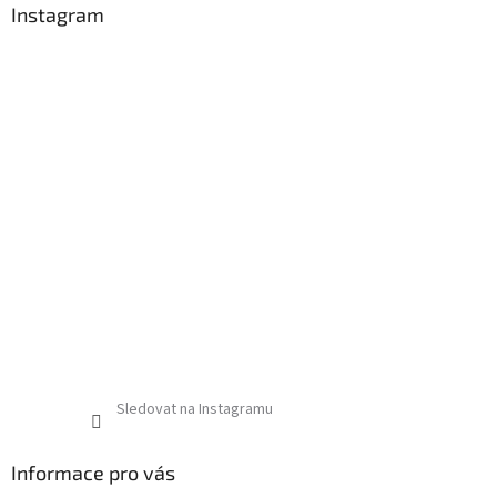
v
Instagram
ý
p
i
s
u
Sledovat na Instagramu
Informace pro vás