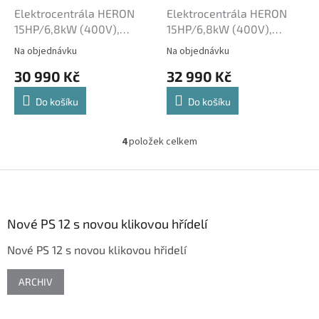
Elektrocentrála HERON
Elektrocentrála HERON
15HP/6,8kW (400V),
15HP/6,8kW (400V),
5,5kW (230V), podvozek
5,5kW (230V), elektrický
Na objednávku
Na objednávku
8896418
start, podvozek 8896420
30 990 Kč
32 990 Kč
Do košíku
Do košíku
4
položek celkem
O
v
l
Z
á
á
d
p
a
a
Nové PS 12 s novou klikovou hřídelí
c
t
í
Nové PS 12 s novou klikovou hřidelí
í
p
r
v
ARCHIV
k
y