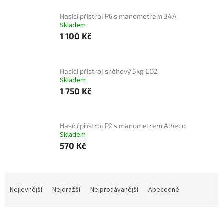
Hasící přístroj P6 s manometrem 34A
Skladem
1 100 Kč
Hasící přístroj sněhový 5kg CO2
Skladem
1 750 Kč
Hasící přístroj P2 s manometrem Albeco
Skladem
570 Kč
Ř
a
Nejlevnější
Nejdražší
Nejprodávanější
Abecedně
z
e
n