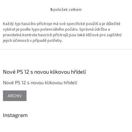
5
položek celkem
O
v
l
Každý typ hasicího přístroje má své specifické použití a je důležité
á
vybírat je podle typu potenciálního požáru. Správná údržba a
d
pravidelná kontrola hasicích přístrojů jsou také klíčové pro zajištění
a
jejich účinnosti v případě potřeby.
c
í
Z
p
á
r
p
v
a
Nové PS 12 s novou klikovou hřídelí
k
t
y
Nové PS 12 s novou klikovou hřidelí
í
v
ý
p
ARCHIV
i
s
u
Instagram