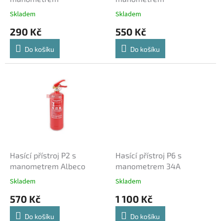
k
Skladem
Skladem
t
290 Kč
550 Kč
ů
Do košíku
Do košíku
Hasící přístroj P2 s
Hasící přístroj P6 s
manometrem Albeco
manometrem 34A
Skladem
Skladem
570 Kč
1 100 Kč
Do košíku
Do košíku