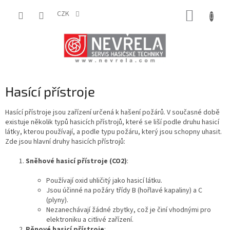
Přejít
NÁKUP
na
CZK
obsah
KOŠÍK
Hasící přístroje
Hasící přístroje jsou zařízení určená k hašení požárů. V současné době
existuje několik typů hasicích přístrojů, které se liší podle druhu hasicí
látky, kterou používají, a podle typu požáru, který jsou schopny uhasit.
Zde jsou hlavní druhy hasicích přístrojů:
Sněhové hasicí přístroje (CO2)
:
Používají oxid uhličitý jako hasicí látku.
Jsou účinné na požáry třídy B (hořlavé kapaliny) a C
(plyny).
Nezanechávají žádné zbytky, což je činí vhodnými pro
elektroniku a citlivé zařízení.
Pěnové hasicí přístroje
: