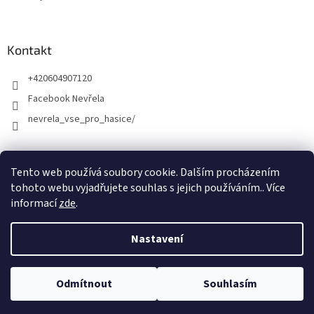
Kontakt
+420604907120
Facebook Nevřela
nevrela_vse_pro_hasice/
Tento web používá soubory cookie. Dalším procházením
tohoto webu vyjadřujete souhlas s jejich používáním.. Více
informací
zde
.
Nastavení
Vytvořil Shoptet
Odmítnout
Souhlasím
Copyright 2026
Kamil Nevřela
. Všechna práva vyhrazena.
DOVOLENÁ Martin Nevřela - prodejna Opava a E-shop 5.8.-12.8.