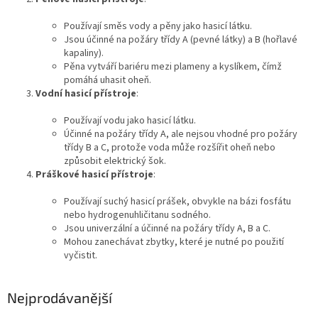
Používají směs vody a pěny jako hasicí látku.
Jsou účinné na požáry třídy A (pevné látky) a B (hořlavé
kapaliny).
Pěna vytváří bariéru mezi plameny a kyslíkem, čímž
pomáhá uhasit oheň.
Vodní hasicí přístroje
:
Používají vodu jako hasicí látku.
Účinné na požáry třídy A, ale nejsou vhodné pro požáry
třídy B a C, protože voda může rozšířit oheň nebo
způsobit elektrický šok.
Práškové hasicí přístroje
:
Používají suchý hasicí prášek, obvykle na bázi fosfátu
nebo hydrogenuhličitanu sodného.
Jsou univerzální a účinné na požáry třídy A, B a C.
Mohou zanechávat zbytky, které je nutné po použití
vyčistit.
Nejprodávanější