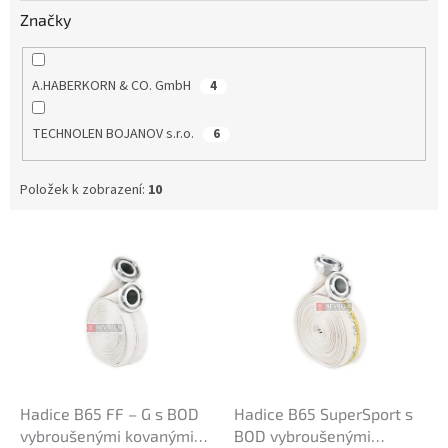
Značky
A.HABERKORN & CO. GmbH
4
TECHNOLEN BOJANOV s.r.o.
6
Položek k zobrazení:
10
V
ý
p
i
s
p
r
o
d
Hadice B65 FF – G s BOD
Hadice B65 SuperSport s
u
vybroušenými kovanými
BOD vybroušenými