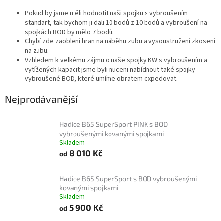
Pokud by jsme měli hodnotit naši spojku s vybroušením
standart, tak bychom ji dali 10 bodů z 10 bodů a vybroušení na
spojkách BOD by mělo 7 bodů.
Chybí zde zaoblení hran na náběhu zubu a vysoustružení zkosení
na zubu.
Vzhledem k velkému zájmu o naše spojky KW s vybroušením a
vytížených kapacit jsme byli nuceni nabídnout také spojky
vybroušené BOD, které umíme obratem expedovat.
Nejprodávanější
Hadice B65 SuperSport PINK s BOD
vybroušenými kovanými spojkami
Skladem
8 010 Kč
od
Hadice B65 SuperSport s BOD vybroušenými
kovanými spojkami
Skladem
5 900 Kč
od