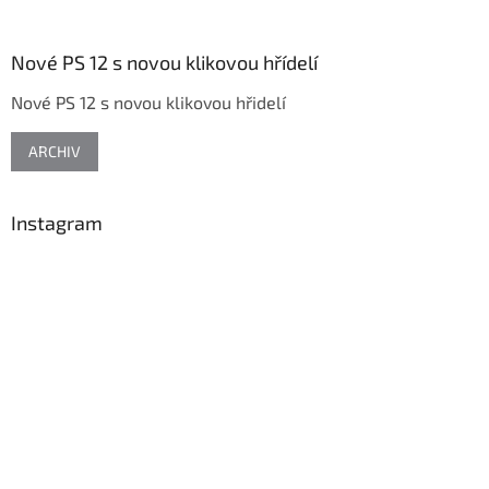
á
á
d
p
a
a
Nové PS 12 s novou klikovou hřídelí
c
t
í
Nové PS 12 s novou klikovou hřidelí
í
p
r
v
ARCHIV
k
y
v
Instagram
ý
p
i
s
u