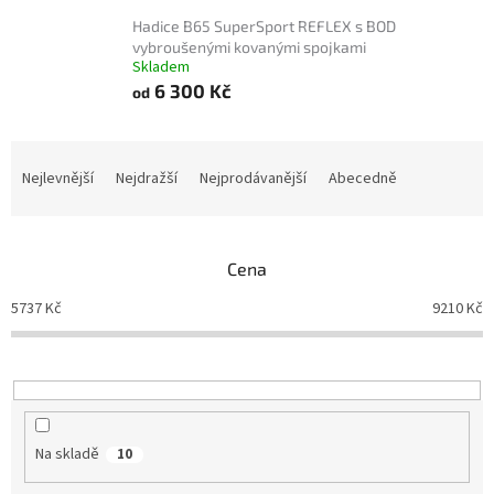
Hadice B65 SuperSport REFLEX s BOD
vybroušenými kovanými spojkami
Skladem
6 300 Kč
od
Ř
a
Nejlevnější
Nejdražší
Nejprodávanější
Abecedně
z
e
n
Cena
í
p
5737
Kč
9210
Kč
r
o
d
u
k
t
Na skladě
10
ů