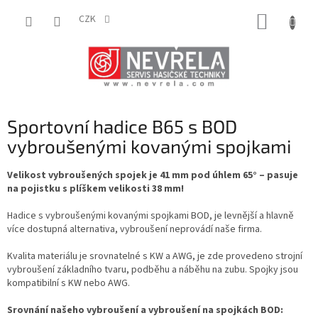
Přejít
NÁKUP
na
CZK
obsah
KOŠÍK
Sportovní hadice B65 s BOD
vybroušenými kovanými spojkami
Velikost vybroušených spojek je 41 mm pod úhlem 65° –
pasuje
na
pojistku s plíškem velikosti 38 mm!
Hadice s vybroušenými kovanými spojkami BOD, je levnější a hlavně
více dostupná alternativa, vybroušení neprovádí naše firma.
Kvalita materiálu je srovnatelné s KW a AWG, j
e zde provedeno strojní
vybroušení základního tvaru, podběhu a náběhu na zubu.
Spojky jsou
kompatibilní s KW nebo AWG.
Srovnání našeho vybroušení a vybroušení na spojkách BOD: