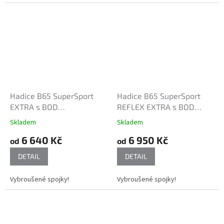
Hadice B65 SuperSport
Hadice B65 SuperSport
EXTRA s BOD
REFLEX EXTRA s BOD
vybroušenými kovanými
vybroušenými kovanými
Skladem
Skladem
spojkami
spojkami
6 640 Kč
6 950 Kč
od
od
DETAIL
DETAIL
Vybroušené spojky!
Vybroušené spojky!