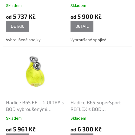
k
spojkami
kovanými spojkami
Skladem
Skladem
t
5 737 Kč
5 900 Kč
ů
od
od
DETAIL
DETAIL
Vybroušené spojky!
Vybroušené spojky!
Hadice B65 FF – G ULTRA s
Hadice B65 SuperSport
BOD vybroušenými
REFLEX s BOD
kovanými spojkami
vybroušenými kovanými
Skladem
Skladem
spojkami
5 961 Kč
6 300 Kč
od
od