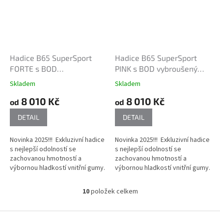
Hadice B65 SuperSport
Hadice B65 SuperSport
FORTE s BOD
PINK s BOD vybroušenými
vybroušenými kovanými
kovanými spojkami
Skladem
Skladem
spojkami
8 010 Kč
8 010 Kč
od
od
DETAIL
DETAIL
Novinka 2025!!! Exkluzivní hadice
Novinka 2025!!! Exkluzivní hadice
s nejlepší odolností se
s nejlepší odolností se
zachovanou hmotností a
zachovanou hmotností a
výbornou hladkostí vnitřní gumy.
výbornou hladkostí vnitřní gumy.
10
položek celkem
O
v
l
Z