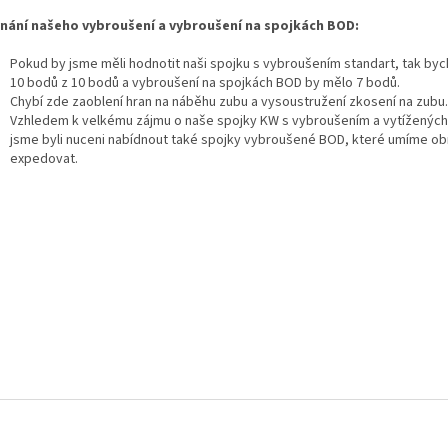
nání našeho vybroušení a vybroušení na spojkách BOD:
Pokud by jsme měli hodnotit naši spojku s vybroušením standart, tak bych
10 bodů z 10 bodů a vybroušení na spojkách BOD by mělo 7 bodů.
Chybí zde zaoblení hran na náběhu zubu a vysoustružení zkosení na zubu.
Vzhledem k velkému zájmu o naše spojky KW s vybroušením a vytížených
jsme byli nuceni nabídnout také spojky vybroušené BOD, které umíme o
expedovat.