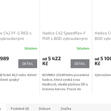
e C42 FF-G RED s
Hadice C42 Speedflex-F
Hadice C
vybroušenými
PUR s BOD vybroušenými
BOD vyb
nými spojkami
kovanými spojkami
kovanými
Skladem
Skladem
 989
5 422
5 10
od
od
Kč
Kč
DETAIL
DETAIL
í Ø hrdel 40,5 nebo 42mm!
NOVINKA 2024!!!Velmi povedená
Vybroušené
šené spojky!
hadice, která vyniká svou
hladkostí, ideální plošnou šíří a
krásnou barvou. Pouze do
vyprodání zásob! Vybroušené
spojky!
s
Podobné (8)
Diskuze
Značka