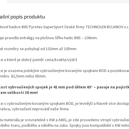
ailní popis produktu
tovní hadice B65 Pyrotex SuperSport české firmy TECHNOLEN BOJANOV s.r.
je pravidla extraligy na plošnou šířku hadic B65 – 100mm.
né rozměry se pohybují od 102mm až 105mm.
ce u které je dobrý poměr cena/kvalita/výdrž
ce je osazena polskými vybroušenými kovanými spojkami BOD a pozinkovan
ůměru 62,5mm nebo 65mm.
kost vybroušených spojek je 41 mm pod úhlem 65° –
pasuje na
pojist
kem velikosti 38 mm!
ce s vybroušenými kovanými spojkami BOD, je levnější a hlavně více dostu
rnativa, vybroušení neprovádí naše firma.
ta materiálu je srovnatelné s KW a AWG, j
e zde provedeno strojní vybrouše
adního tvaru, podběhu a náběhu na zubu.
Spojky jsou kompatibilní s KW neb