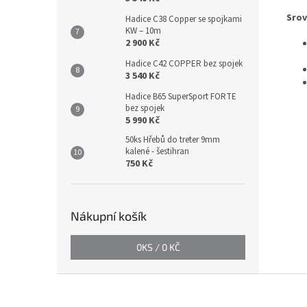
Srov
Hadice C38 Copper se spojkami
KW – 10m
2 900 Kč
Hadice C42 COPPER bez spojek
3 540 Kč
Hadice B65 SuperSport FORTE
bez spojek
5 990 Kč
50ks Hřebů do treter 9mm
kalené - šestihran
750 Kč
Nákupní košík
0
KS /
0 KČ
Z
á