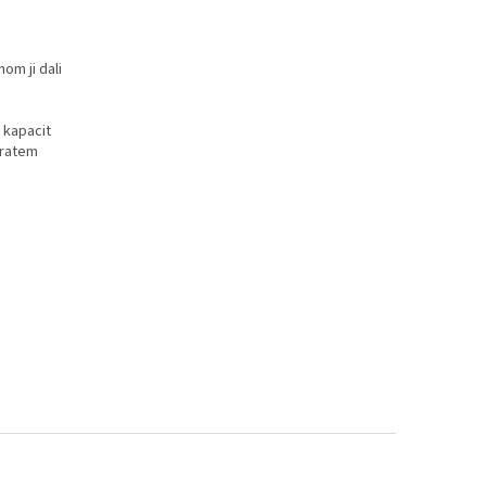
om ji dali
 kapacit
bratem