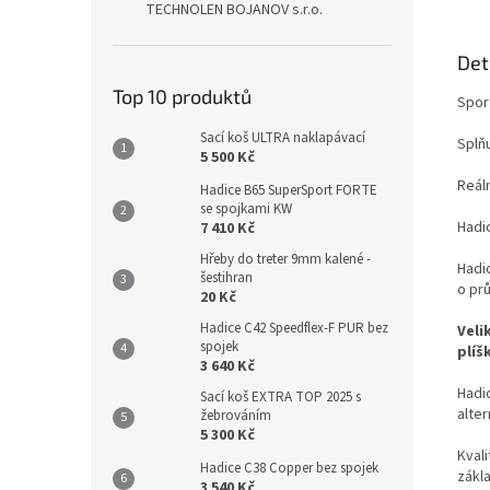
TECHNOLEN BOJANOV s.r.o.
Det
Top 10 produktů
Spor
Sací koš ULTRA naklapávací
Splňu
5 500 Kč
Reál
Hadice B65 SuperSport FORTE
se spojkami KW
Hadi
7 410 Kč
Hřeby do treter 9mm kalené -
Hadi
šestihran
o pr
20 Kč
Hadice C42 Speedflex-F PUR bez
Veli
spojek
plíš
3 640 Kč
Hadi
Sací koš EXTRA TOP 2025 s
alte
žebrováním
5 300 Kč
Kvali
Hadice C38 Copper bez spojek
zákl
3 540 Kč