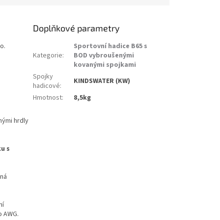
Doplňkové parametry
o.
Sportovní hadice B65 s
Kategorie
:
BOD vybroušenými
kovanými spojkami
Spojky
KINDSWATER (KW)
hadicové
:
Hmotnost
:
8,5kg
ými hrdly
ku s
pná
ní
o AWG.