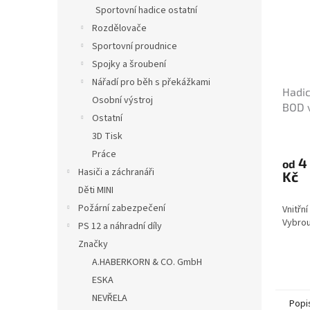
Sportovní hadice ostatní
Rozdělovače
Sportovní proudnice
Spojky a šroubení
Nářadí pro běh s překážkami
Hadic
Osobní výstroj
BOD 
Ostatní
kova
3D Tisk
Práce
4
od
Hasiči a záchranáři
Kč
Děti MINI
Požární zabezpečení
Vnitřn
Vybrou
PS 12 a náhradní díly
Značky
A.HABERKORN & CO. GmbH
ESKA
NEVŘELA
Popi