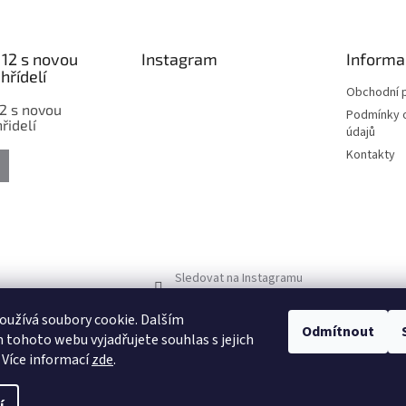
12 s novou
Instagram
Informa
hřídelí
Obchodní 
2 s novou
Podmínky 
řidelí
údajů
Kontakty
Sledovat na Instagramu
užívá soubory cookie. Dalším
Odmítnout
tohoto webu vyjadřujete souhlas s jejich
 Více informací
zde
.