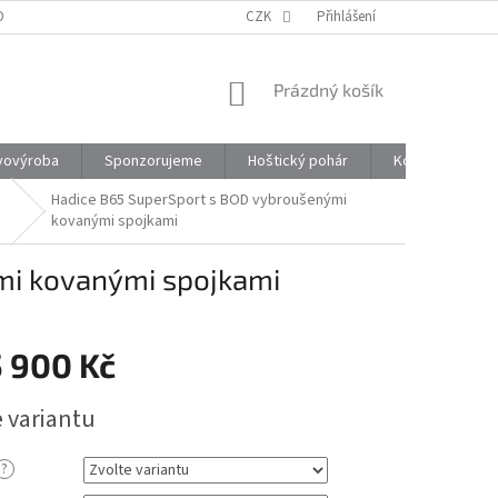
ONTAKTY
CZK
Přihlášení
NÁKUPNÍ
Prázdný košík
KOŠÍK
vovýroba
Sponzorujeme
Hoštický pohár
Kontakty
Hadice B65 SuperSport s BOD vybroušenými
kovanými spojkami
mi kovanými spojkami
5 900 Kč
e variantu
?