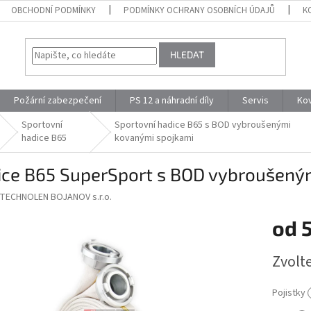
OBCHODNÍ PODMÍNKY
PODMÍNKY OCHRANY OSOBNÍCH ÚDAJŮ
K
HLEDAT
Požární zabezpečení
PS 12 a náhradní díly
Servis
Ko
Sportovní
Sportovní hadice B65 s BOD vybroušenými
hadice B65
kovanými spojkami
ice B65 SuperSport s BOD vybroušený
TECHNOLEN BOJANOV s.r.o.
od
Měrná
Zvolt
cena:
Pojistky