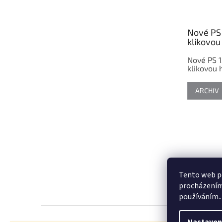
p
a
t
Nové PS 
í
klikovou 
Nové PS 1
klikovou h
ARCHIV
Tento web po
procházením 
používáním..