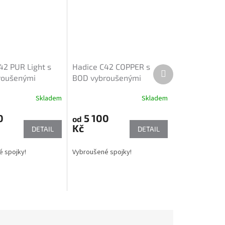
42 PUR Light s
Hadice C42 COPPER s
Další
roušenými
BOD vybroušenými
produkt
 spojkami
kovanými spojkami
Skladem
Skladem
0
5 100
od
Kč
DETAIL
DETAIL
 spojky!
Vybroušené spojky!