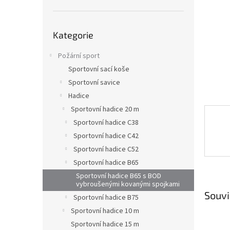
a
n
e
Přeskočit
l
Kategorie
kategorie
Požární sport
Sportovní sací koše
Sportovní savice
Hadice
Sportovní hadice 20 m
Sportovní hadice C38
Sportovní hadice C42
Sportovní hadice C52
Sportovní hadice B65
Sportovní hadice B65 s BOD
vybroušenými kovanými spojkami
Souvi
Sportovní hadice B75
Sportovní hadice 10 m
Sportovní hadice 15 m