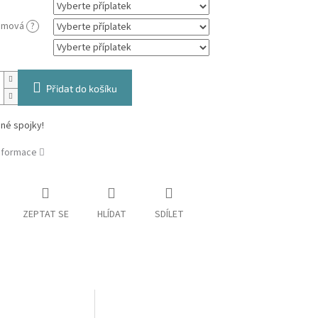
gumová
?
Přidat do košíku
né spojky!
informace
ZEPTAT SE
HLÍDAT
SDÍLET