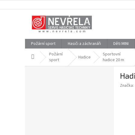
Přejít
na
obsah
Požární sport
Hasiči a záchranáři
Děti MINI
Požární
Sportovní
Domů
Hadice
sport
hadice 20 m
P
Had
o
s
Značka:
t
r
a
n
n
í
p