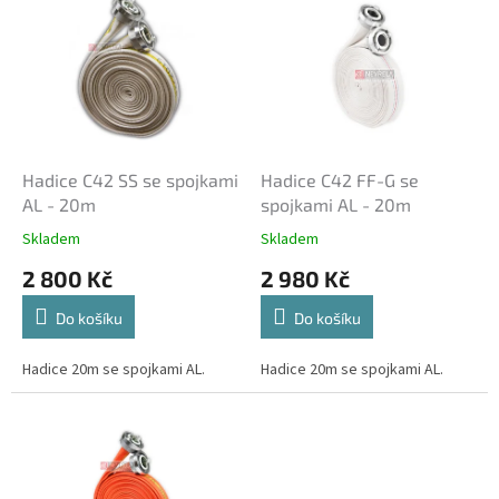
ý
p
i
s
p
r
o
d
Hadice C42 SS se spojkami
Hadice C42 FF-G se
u
AL - 20m
spojkami AL - 20m
k
Skladem
Skladem
t
2 800 Kč
2 980 Kč
ů
Do košíku
Do košíku
Hadice 20m se spojkami AL.
Hadice 20m se spojkami AL.