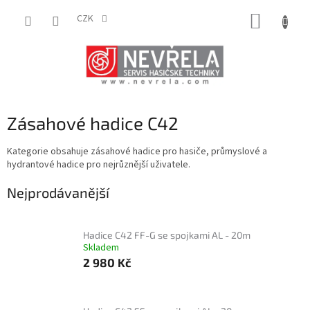
Přejít
NÁKUP
na
CZK
obsah
KOŠÍK
Zásahové hadice C42
Kategorie obsahuje zásahové hadice pro hasiče, průmyslové a
hydrantové hadice pro nejrůznější uživatele.
Nejprodávanější
Hadice C42 FF-G se spojkami AL - 20m
Skladem
2 980 Kč