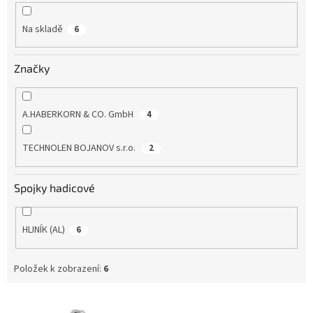
k
t
Na skladě
6
ů
Značky
A.HABERKORN & CO. GmbH
4
TECHNOLEN BOJANOV s.r.o.
2
Spojky hadicové
HLINÍK (AL)
6
Položek k zobrazení:
6
V