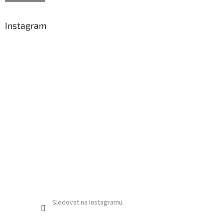
k
y
v
Instagram
ý
p
i
s
u
Sledovat na Instagramu