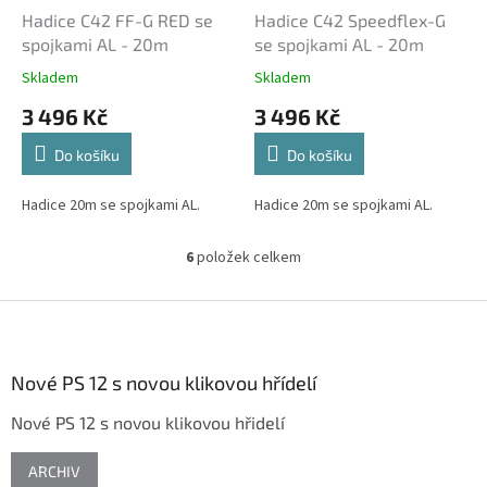
Hadice C42 FF-G RED se
Hadice C42 Speedflex-G
spojkami AL - 20m
se spojkami AL - 20m
Skladem
Skladem
3 496 Kč
3 496 Kč
Do košíku
Do košíku
Hadice 20m se spojkami AL.
Hadice 20m se spojkami AL.
6
položek celkem
O
v
l
Z
á
á
d
p
a
a
Nové PS 12 s novou klikovou hřídelí
c
t
í
Nové PS 12 s novou klikovou hřidelí
í
p
r
v
ARCHIV