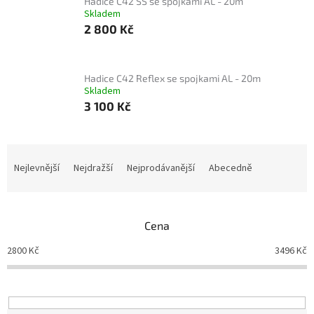
Hadice C42 SS se spojkami AL - 20m
Skladem
2 800 Kč
Hadice C42 Reflex se spojkami AL - 20m
Skladem
3 100 Kč
Ř
a
Nejlevnější
Nejdražší
Nejprodávanější
Abecedně
z
e
n
Cena
í
p
2800
Kč
3496
Kč
r
o
d
u