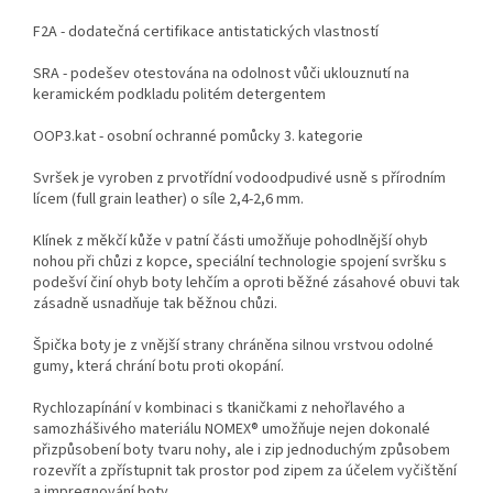
F2A - dodatečná certifikace antistatických vlastností
SRA - podešev otestována na odolnost vůči uklouznutí na
keramickém podkladu politém detergentem
OOP3.kat - osobní ochranné pomůcky 3. kategorie
Svršek je vyroben z prvotřídní vodoodpudivé usně s přírodním
lícem (full grain leather) o síle 2,4-2,6 mm.
Klínek z měkčí kůže v patní části umožňuje pohodlnější ohyb
nohou při chůzi z kopce, speciální technologie spojení svršku s
podešví činí ohyb boty lehčím a oproti běžné zásahové obuvi tak
zásadně usnadňuje tak běžnou chůzi.
Špička boty je z vnější strany chráněna silnou vrstvou odolné
gumy, která chrání botu proti okopání.
Rychlozapínání v kombinaci s tkaničkami z nehořlavého a
samozhášivého materiálu NOMEX® umožňuje nejen dokonalé
přizpůsobení boty tvaru nohy, ale i zip jednoduchým způsobem
rozevřít a zpřístupnit tak prostor pod zipem za účelem vyčištění
a impregnování boty.