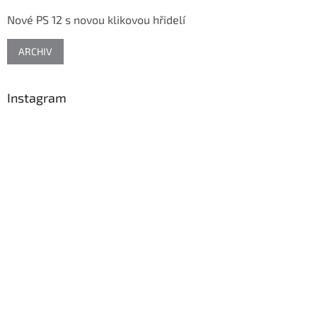
t
Nové PS 12 s novou klikovou hřidelí
í
ARCHIV
Instagram