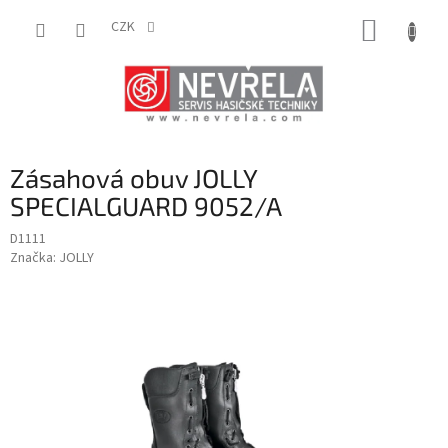
Přejít
NÁKUP
na
CZK
obsah
KOŠÍK
Zásahová obuv JOLLY
SPECIALGUARD 9052/A
D1111
Značka:
JOLLY