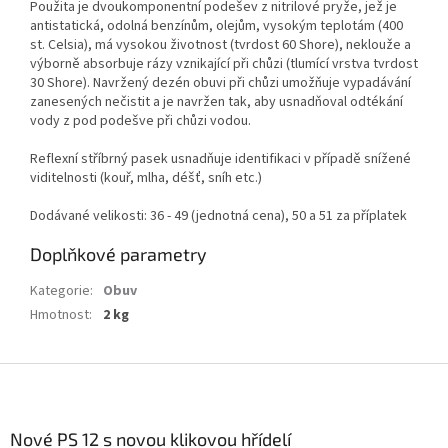
Použita je dvoukomponentní podešev z nitrilové pryže, jež je
antistatická, odolná benzínům, olejům, vysokým teplotám (400
st. Celsia), má vysokou životnost (tvrdost 60 Shore), neklouže a
výborně absorbuje rázy vznikající při chůzi (tlumící vrstva tvrdost
30 Shore). Navržený dezén obuvi při chůzi umožňuje vypadávání
zanesených nečistit a je navržen tak, aby usnadňoval odtékání
vody z pod podešve při chůzi vodou.
Reflexní stříbrný pasek usnadňuje identifikaci v případě snížené
viditelnosti (kouř, mlha, déšť, sníh etc.)
Dodávané velikosti: 36 - 49 (jednotná cena), 50 a 51 za příplatek
Doplňkové parametry
Kategorie
:
Obuv
Hmotnost
:
2 kg
Z
á
p
a
Nové PS 12 s novou klikovou hřídelí