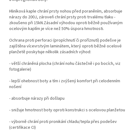
Hliníková kaple chrání prsty nohou před poraněním, absorbuje
nárazy do 200J, zároveň chrání prsty proti trvalému tlaku -
zkoušeno při 15kN.Zásadní výhodou oproti běžně používaným
ocelovým kaplím je více než 50% úspora hmotnosti.
Ochrana proti perforaci (propíchnutí či proříznutí) podešve je
zajištěna vícevrstvým laminátem, který oproti běžné ocelové
planžetě poskytuje několik zásadních výhod:
- větší chráněná plocha (chrání nohu částečně i po bocích, viz
fotogalerie)
- lepší ohebnost boty a tím i zvýšený komfort při celodenním
nošení
- absorbuje nárazy při došlapu
- snižuje hmotnost boty oproti konstrukci s ocelovou planžetou
- výborně chrání proti pronikání chladu/tepla přes podešev
(certifikace CI)