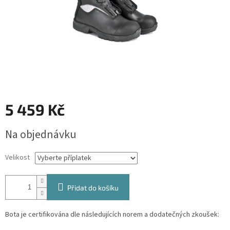
5 459 Kč
Měrná
Na objednávku
cena:
Velikost
Přidat do košíku
Bota je certifikována dle následujících norem a dodatečných zkoušek: