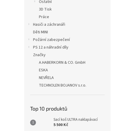
Ostatní
3D Tisk
Práce
Hasiči a záchranáři
Děti MINI
Požární zabezpečení
PS 12 a náhradní díly
Značky
A.HABERKORN & CO. GmbH
ESKA
NEVŘELA
TECHNOLEN BOJANOV s.r.o.
Top 10 produktů
Sací koš ULTRA naklapávací
5 500 Kč