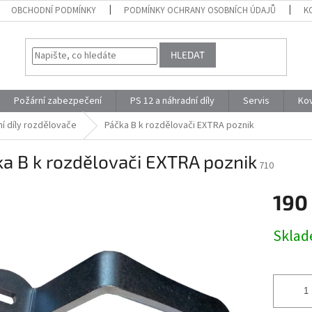
OBCHODNÍ PODMÍNKY
PODMÍNKY OCHRANY OSOBNÍCH ÚDAJŮ
K
HLEDAT
Požární zabezpečení
PS 12 a náhradní díly
Servis
Ko
í díly rozdělovače
Páčka B k rozdělovači EXTRA poznik
a B k rozdělovači EXTRA poznik
710
190
Měrná
Skla
cena: