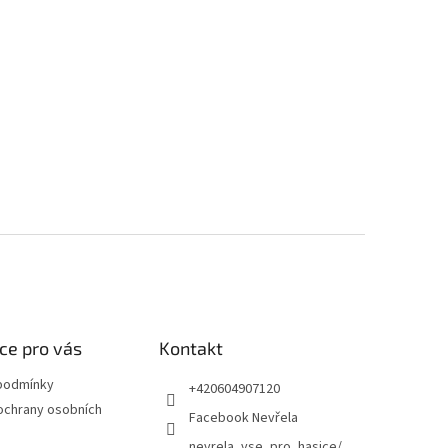
ce pro vás
Kontakt
podmínky
+420604907120
ochrany osobních
Facebook Nevřela
nevrela_vse_pro_hasice/