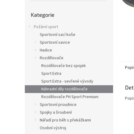
n
e
Přeskočit
l
Kategorie
kategorie
Požární sport
Sportovní sací koše
Sportovní savice
Hadice
Rozdělovače
Rozdělovače bez spojek
Popi
Sport Extra
Sport Extra - sevřené vývody
Det
Náhradní díly rozdělovače
Rozdělovače PH Sport Premium
Popi
Sportovní proudnice
Spojky a šroubení
Nářadí pro běh s překážkami
Osobní výstroj