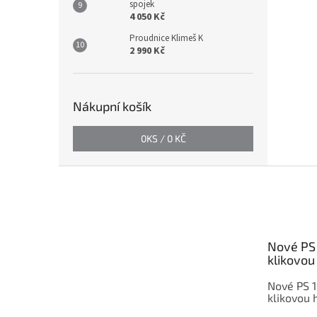
spojek
4 050 Kč
Proudnice Klimeš K
2 990 Kč
Nákupní košík
0
KS /
0 KČ
Z
á
p
a
t
Nové PS 
í
klikovou 
Nové PS 1
klikovou h