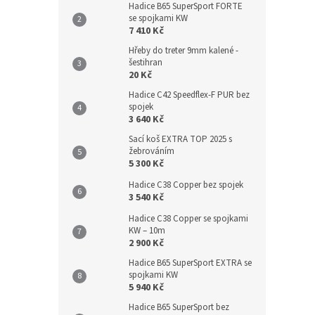
Hadice B65 SuperSport FORTE
se spojkami KW
7 410 Kč
Hřeby do treter 9mm kalené -
šestihran
20 Kč
Hadice C42 Speedflex-F PUR bez
spojek
3 640 Kč
Sací koš EXTRA TOP 2025 s
žebrováním
5 300 Kč
Hadice C38 Copper bez spojek
3 540 Kč
Hadice C38 Copper se spojkami
KW – 10m
2 900 Kč
Hadice B65 SuperSport EXTRA se
spojkami KW
5 940 Kč
Hadice B65 SuperSport bez