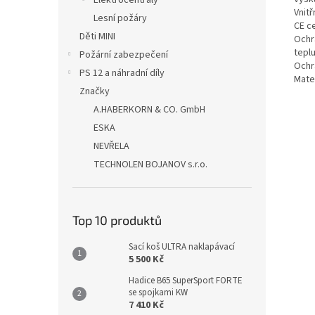
Elektrocentrály
Vnitř
Lesní požáry
CE ce
Děti MINI
Ochra
tepl
Požární zabezpečení
Ochr
PS 12 a náhradní díly
Mate
Značky
A.HABERKORN & CO. GmbH
ESKA
NEVŘELA
TECHNOLEN BOJANOV s.r.o.
Top 10 produktů
Sací koš ULTRA naklapávací
5 500 Kč
Hadice B65 SuperSport FORTE
se spojkami KW
7 410 Kč