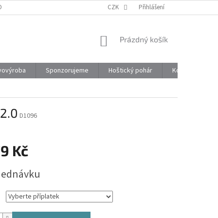
ONTAKTY
CZK
Přihlášení
NÁKUPNÍ
Prázdný košík
KOŠÍK
vovýroba
Sponzorujeme
Hoštický pohár
Kontakty
2.0
D1096
79 Kč
jednávku