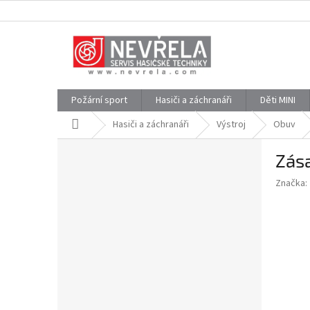
Přejít
na
obsah
Požární sport
Hasiči a záchranáři
Děti MINI
Domů
Hasiči a záchranáři
Výstroj
Obuv
P
Zás
o
s
Značka:
t
r
a
n
n
í
p
a