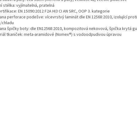
ní stélka: vyjímatelná, pratelná
rtifikace: EN 15090:2012 F2A HI3 CI AN SRC, OOP 3. kategorie
na perforace podešve: vícevrstvý laminát dle EN 12568:2010, izolující proti
u/chladu
ana špičky boty: dle EN12568:2010, kompozitová nekovová, špička krytá 
riál tkaniček: meta-aramidové (Nomex®) s vodoodpudivou úpravou