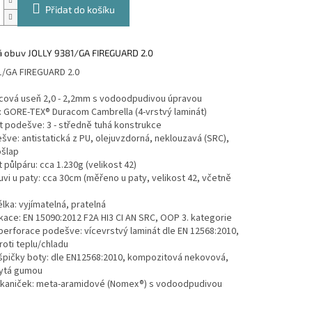
Přidat do košíku
 obuv JOLLY 9381/GA FIREGUARD 2.0
1/GA FIREGUARD 2.0
lícová useň 2,0 - 2,2mm s vodoodpudivou úpravou
: GORE-TEX® Duracom Cambrella (4-vrstvý laminát)
 podešve: 3 - středně tuhá konstrukce
ve: antistatická z PU, olejuvzdorná, neklouzavá (SRC),
ošlap
půlpáru: cca 1.230g (velikost 42)
vi u paty: cca 30cm (měřeno u paty, velikost 42, včetně
élka: vyjímatelná, pratelná
ikace: EN 15090:2012 F2A HI3 CI AN SRC, OOP 3. kategorie
erforace podešve: vícevrstvý laminát dle EN 12568:2010,
proti teplu/chladu
špičky boty: dle EN12568:2010, kompozitová nekovová,
rytá gumou
 tkaniček: meta-aramidové (Nomex®) s vodoodpudivou