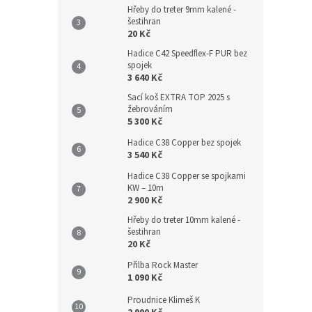
Hřeby do treter 9mm kalené -
šestihran
20 Kč
Hadice C42 Speedflex-F PUR bez
spojek
3 640 Kč
Sací koš EXTRA TOP 2025 s
žebrováním
5 300 Kč
Hadice C38 Copper bez spojek
3 540 Kč
Hadice C38 Copper se spojkami
KW – 10m
2 900 Kč
Hřeby do treter 10mm kalené -
šestihran
20 Kč
Přilba Rock Master
1 090 Kč
Proudnice Klimeš K