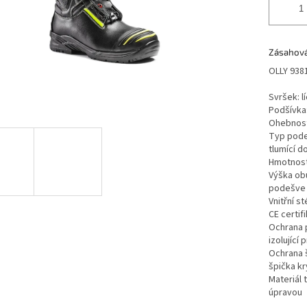
Zásahová
OLLY 938
Svršek: 
Podšívka
Ohebnost
Typ podeš
tlumící d
Hmotnost 
Výška obu
podešve
Vnitřní st
CE certif
Ochrana p
izolující 
Ochrana 
špička k
Materiál
úpravou