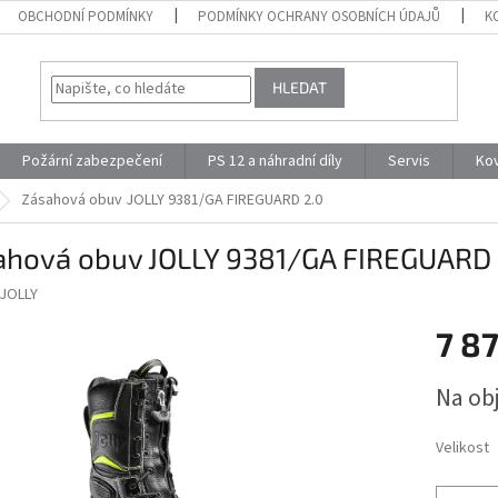
OBCHODNÍ PODMÍNKY
PODMÍNKY OCHRANY OSOBNÍCH ÚDAJŮ
K
HLEDAT
Požární zabezpečení
PS 12 a náhradní díly
Servis
Ko
Zásahová obuv JOLLY 9381/GA FIREGUARD 2.0
ahová obuv JOLLY 9381/GA FIREGUARD 
JOLLY
7 8
Měrná
Na ob
cena:
Velikost