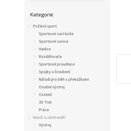
n
e
Přeskočit
l
Kategorie
kategorie
Požární sport
Sportovní sací koše
Sportovní savice
Hadice
Rozdělovače
Sportovní proudnice
Spojky a šroubení
Nářadí pro běh s překážkami
Osobní výstroj
Ostatní
3D Tisk
Práce
Hasiči a záchranáři
Výstroj