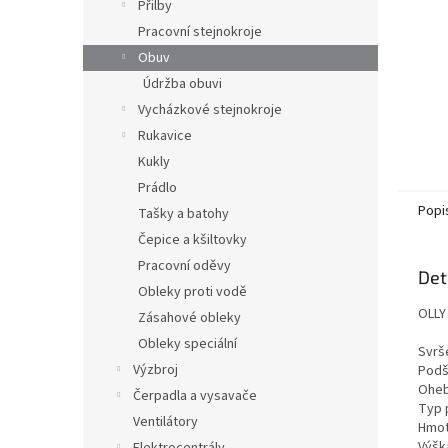
Přilby
Pracovní stejnokroje
Obuv
Údržba obuvi
Vycházkové stejnokroje
Rukavice
Kukly
Prádlo
Popi
Tašky a batohy
Čepice a kšiltovky
Pracovní oděvy
Det
Obleky proti vodě
OLLY
Zásahové obleky
Obleky speciální
Svrš
Výzbroj
Podš
Oheb
Čerpadla a vysavače
Typ 
Ventilátory
Hmotn
Výšk