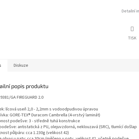
Detailní 
TISK
s
Diskuze
ailní popis produktu
 9381/GA FIREGUARD 2.0
ek: lícová useň 2,0 - 2,2mm s vodoodpudivou úpravou
ívka: GORE-TEX® Duracom Cambrella (4-vrstvý laminát)
nost podešve: 3 - středně tuhá konstrukce
podešve: antistatická z PU, olejuvzdorná, neklouzavá (SRC), tlumící došlap
ost půlpáru: cca 1.230g (velikost 42)
a obuvi u paty: cca 30cm (měřeno u paty, velikost 42, včetně podešve