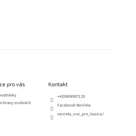
ce pro vás
Kontakt
podmínky
+420604907120
ochrany osobních
Facebook Nevřela
nevrela_vse_pro_hasice/