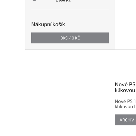
2 990 Kč
Nákupní košík
0
KS /
0 KČ
Z
á
p
a
t
Nové PS 
í
klikovou 
Nové PS 1
klikovou h
ARCHIV