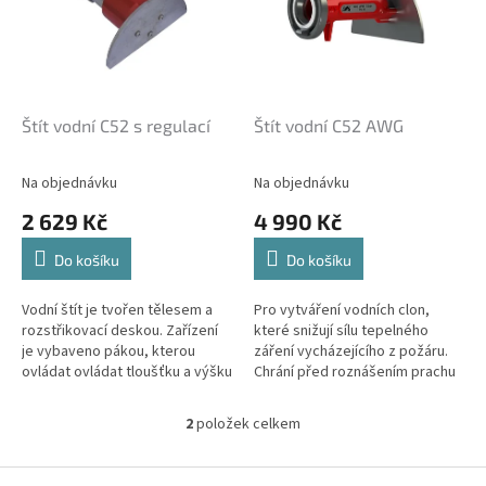
i
s
p
r
o
d
Štít vodní C52 s regulací
Štít vodní C52 AWG
u
k
Na objednávku
Na objednávku
t
2 629 Kč
4 990 Kč
ů
Do košíku
Do košíku
Vodní štít je tvořen tělesem a
Pro vytváření vodních clon,
rozstřikovací deskou. Zařízení
které snižují sílu tepelného
je vybaveno pákou, kterou
záření vycházejícího z požáru.
ovládat ovládat tloušťku a výšku
Chrání před roznášením prachu
vodní clony. Určeno pro
a umožňují neutralizování plynů.
vytváření vodních clon, které...
Sériovým zapojením lze...
2
položek celkem
O
v
l
Z