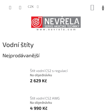
Přejít
NÁKUP
na
CZK
obsah
KOŠÍK
Vodní štíty
Nejprodávanější
Štít vodní C52 s regulací
Na objednávku
2 629 Kč
Štít vodní C52 AWG
Na objednávku
4 990 Kč