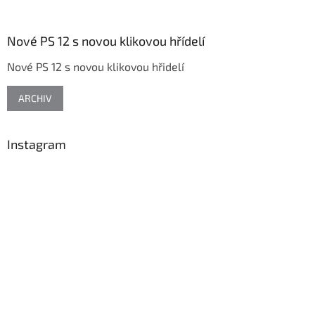
á
á
d
p
a
a
Nové PS 12 s novou klikovou hřídelí
c
t
í
Nové PS 12 s novou klikovou hřidelí
í
p
r
v
ARCHIV
k
y
v
Instagram
ý
p
i
s
u