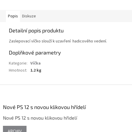
Popis
Diskuze
Detailní popis produktu
Zaslepovací víčko slouží k uzavření hadicového vedení.
Doplňkové parametry
Kategorie
:
Víčka
Hmotnost
:
1.2 kg
Z
á
p
a
Nové PS 12 s novou klikovou hřídelí
t
Nové PS 12 s novou klikovou hřidelí
í
ARCHIV