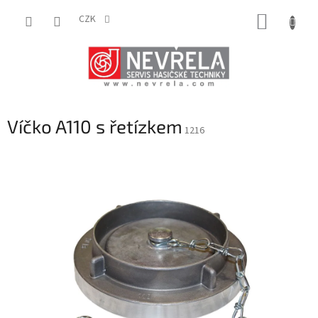
Přejít
NÁKUP
na
CZK
obsah
KOŠÍK
Víčko A110 s řetízkem
1216