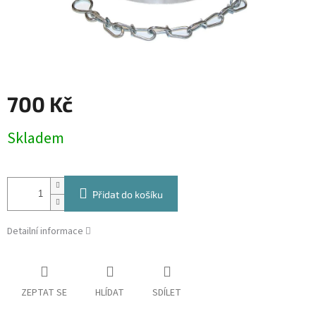
700 Kč
Měrná
Skladem
cena:
Přidat do košíku
Detailní informace
ZEPTAT SE
HLÍDAT
SDÍLET