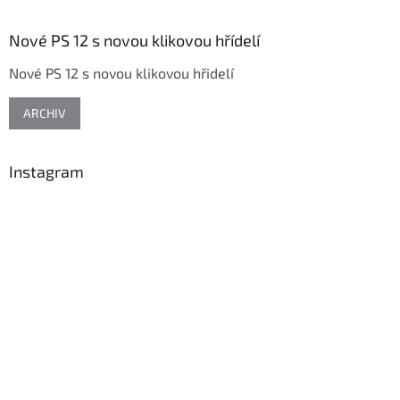
á
p
a
Nové PS 12 s novou klikovou hřídelí
t
Nové PS 12 s novou klikovou hřidelí
í
ARCHIV
Instagram