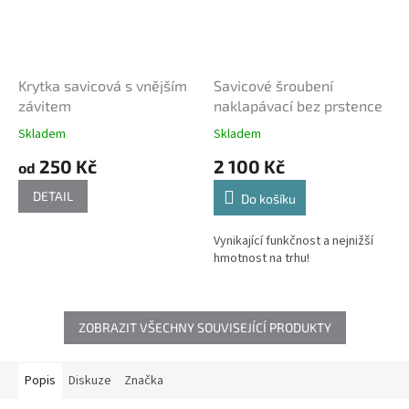
Krytka savicová s vnějším
Savicové šroubení
závitem
naklapávací bez prstence
Skladem
Skladem
250 Kč
2 100 Kč
od
DETAIL
Do košíku
Vynikající funkčnost a nejnižší
hmotnost na trhu!
ZOBRAZIT VŠECHNY SOUVISEJÍCÍ PRODUKTY
Popis
Diskuze
Značka