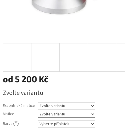
od
5 200 Kč
Měrná
Zvolte variantu
cena:
Excentrická matice
Matice
Barva
?