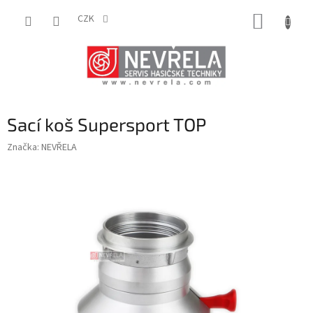
Přejít
NÁKUP
na
CZK
obsah
KOŠÍK
Sací koš Supersport TOP
Značka:
NEVŘELA