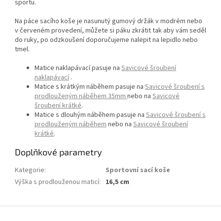
sportu.
Na páce sacího koše je nasunutý gumový držák v modrém nebo
v červeném provedení, můžete si páku zkrátit tak aby vám seděl
do ruky, po odzkoušení doporučujeme nalepit na lepidlo nebo
tmel.
Matice naklapávací pasuje na
Savicové šroubení
naklapávací
.
Matice s krátkým náběhem pasuje na
Savicové šroubení s
prodlouženým náběhem 35mm
nebo na
Savicové
šroubení krátké
.
Matice s dlouhým náběhem pasuje na
Savicové šroubení s
prodlouženým náběhem
nebo na
Savicové šroubení
krátké
.
Doplňkové parametry
Kategorie
:
Sportovní sací koše
Výška s prodlouženou maticí
:
16,5 cm
Z