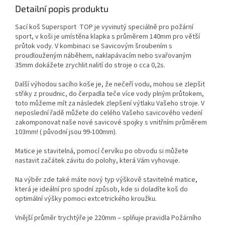
Detailní popis produktu
Sací koš Supersport TOP je vyvinutý speciálně pro požární
sport, v koši je umístěna klapka s průměrem 140mm pro větší
průtok vody. V kombinaci se Savicovým šroubením s
proudlouženým náběhem, naklapávacím nebo svařovaným
35mm dokážete zrychlit nalití do stroje o cca 0,2s.
Další výhodou sacího koše je, že nečeří vodu, mohou se zlepšit
střiky z proudnic, do čerpadla teče více vody plným průtokem,
toto můžeme mít za následek zlepšení výtlaku Vašeho stroje. V
neposlední řadě můžete do celého Vašeho savicového vedení
zakomponovat naše nové savicové spojky s vnitřním průměrem
103mm! ( původní jsou 99-100mm).
Matice je stavitelná, pomocí červíku po obvodu si můžete
nastavit začátek závitu do polohy, která Vám vyhovuje.
Na výběr zde také máte nový typ výškově stavitelné matice,
která je ideální pro spodní způsob, kde si doladíte koš do
optimální výšky pomoci extcetrického kroužku.
Vnější průměr trychtýře je 220mm – splňuje pravidla Požárního