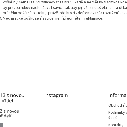
košař by
neměl
savici zalamovat za hranu kádě a
neměl
by tlačit koš kd
by pravou rukou nadlehčovat savici, tak aby její váha neležela na hraně k
průběhu požárního útoku, právě zde hrozí zdeformování a roztržení savi
Mechanické poškození savice není předmětem reklamace.
12 s novou
Instagram
Informa
hřídelí
Obchodní 
2 s novou
Podmínky 
řidelí
údajů
Kontakty