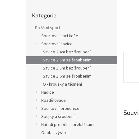
n
e
Přeskočit
l
Kategorie
kategorie
Požární sport
Sportovní sací koše
Sportovní savice
Savice 2,4m bez šroubení
Savice 2,5m se šroubením
Savice 1,5m bez šroubení
Savice 1,6m se šroubením
O - kroužky a těsnění
Hadice
Rozdělovače
Sportovní proudnice
Souvi
Spojky a šroubení
Nářadí pro běh s překážkami
Osobní výstroj