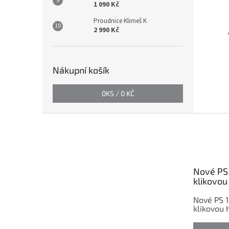
1 090 Kč
Proudnice Klimeš K
2 990 Kč
Nákupní košík
0
KS /
0 KČ
Z
á
p
a
t
Nové PS 
í
klikovou 
Nové PS 1
klikovou h