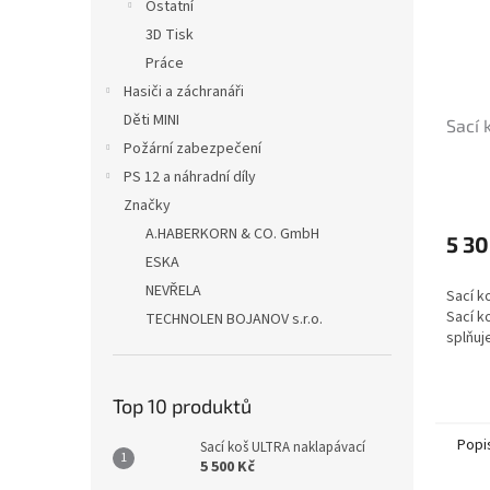
Ostatní
3D Tisk
Práce
Hasiči a záchranáři
Děti MINI
Sací
Požární zabezpečení
PS 12 a náhradní díly
Značky
A.HABERKORN & CO. GmbH
5 30
ESKA
NEVŘELA
Sací k
Sací k
TECHNOLEN BOJANOV s.r.o.
splňuje
Top 10 produktů
Popi
Sací koš ULTRA naklapávací
5 500 Kč