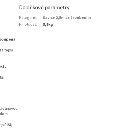
Doplňkové parametry
Kategorie
:
Savice 2,5m se šroubením
Hmotnost
:
8,9kg
akoupená
za tepla
5x3,
dla
 třetinovou
plota
ejvětší,