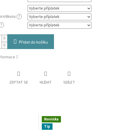
 protikusu
?
?
Přidat do košíku
informace
ZEPTAT SE
HLÍDAT
SDÍLET
Novinka
Tip