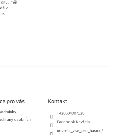
e dnu, měl
ádě v
ce.
ce pro vás
Kontakt
podmínky
+420604907120
ochrany osobních
Facebook Nevřela
nevrela_vse_pro_hasice/