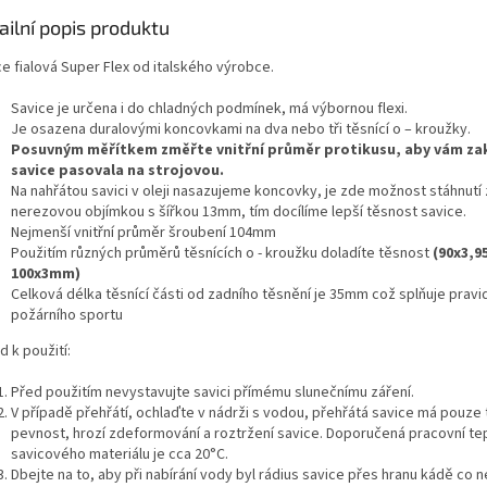
ailní popis produktu
e fialová Super Flex od italského výrobce.
Savice je určena i do chladných podmínek, má výbornou flexi.
Je osazena duralovými koncovkami na dva nebo tři těsnící o – kroužky.
Posuvným měřítkem změřte vnitřní průměr protikusu, aby vám z
savice pasovala na strojovou.
Na nahřátou savici v oleji nasazujeme koncovky, je zde možnost stáhnutí 
nerezovou objímkou s šířkou 13mm, tím docílíme lepší těsnost savice.
Nejmenší vnitřní průměr šroubení 104mm
Použitím různých průměrů těsnících o - kroužku doladíte těsnost
(90x3,9
100x3mm)
Celková délka těsnící části od zadního těsnění je 35mm což splňuje pravi
požárního sportu
 k použití:
Před použitím nevystavujte savici přímému slunečnímu záření.
V případě přehřátí, ochlaďte v nádrži s vodou, přehřátá savice má pouze
pevnost, hrozí zdeformování a roztržení savice. Doporučená pracovní te
savicového materiálu je cca 20°C.
Dbejte na to, aby při nabírání vody byl rádius savice přes hranu kádě co n