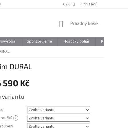
ONTAKTY
CZK
Přihlášení
NÁKUPNÍ
Prázdný košík
KOŠÍK
vovýroba
Sponzorujeme
Hoštický pohár
Kontakty
 DURAL
ním DURAL
6 590 Kč
e variantu
ce
kroužků
?
roubení