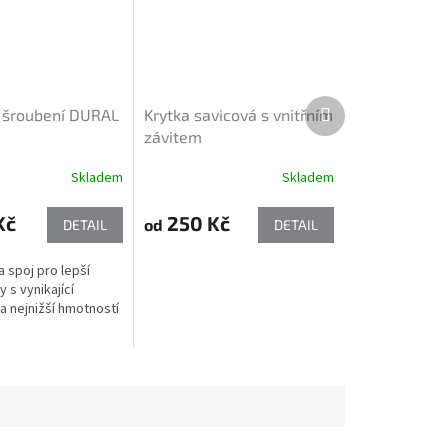
Další
 šroubení DURAL
Krytka savicová s vnitřním
produkt
závitem
Skladem
Skladem
Kč
250 Kč
od
DETAIL
DETAIL
 spoj pro lepší
 s vynikající
a nejnižší hmotností