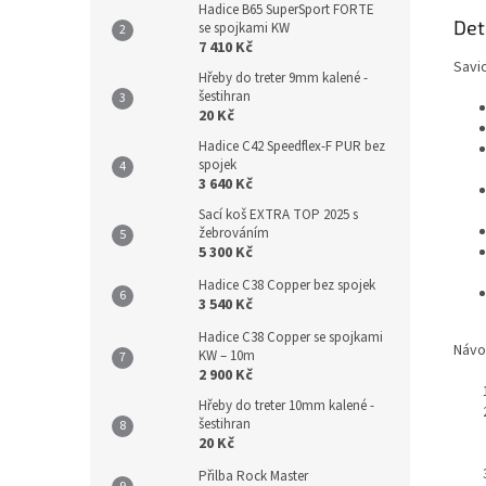
Hadice B65 SuperSport FORTE
Det
se spojkami KW
7 410 Kč
Savic
Hřeby do treter 9mm kalené -
šestihran
20 Kč
Hadice C42 Speedflex-F PUR bez
spojek
3 640 Kč
Sací koš EXTRA TOP 2025 s
žebrováním
5 300 Kč
Hadice C38 Copper bez spojek
3 540 Kč
Hadice C38 Copper se spojkami
Návod
KW – 10m
2 900 Kč
Hřeby do treter 10mm kalené -
šestihran
20 Kč
Přilba Rock Master