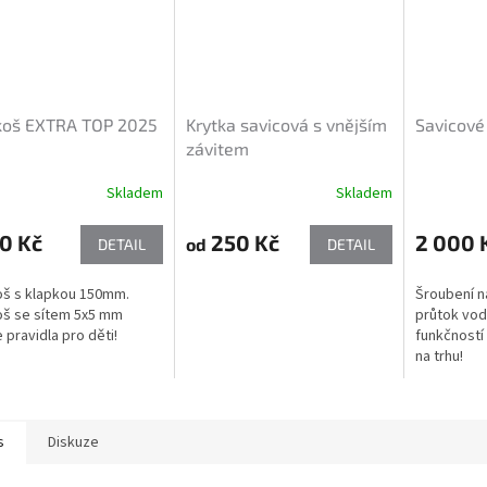
 koš EXTRA TOP 2025
Krytka savicová s vnějším
Savicové
závitem
Skladem
Skladem
0 Kč
250 Kč
2 000 
od
DETAIL
DETAIL
oš s klapkou 150mm.
Šroubení na
oš se sítem 5x5 mm
průtok vody
 pravidla pro děti!
funkčností 
na trhu!
s
Diskuze