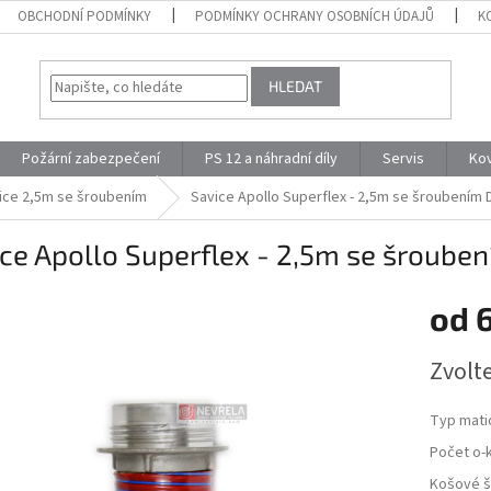
OBCHODNÍ PODMÍNKY
PODMÍNKY OCHRANY OSOBNÍCH ÚDAJŮ
K
HLEDAT
Požární zabezpečení
PS 12 a náhradní díly
Servis
Ko
ice 2,5m se šroubením
Savice Apollo Superflex - 2,5m se šroubením
ce Apollo Superflex - 2,5m se šroube
od
Měrná
Zvolt
cena:
Typ mati
Počet o-
Košové š