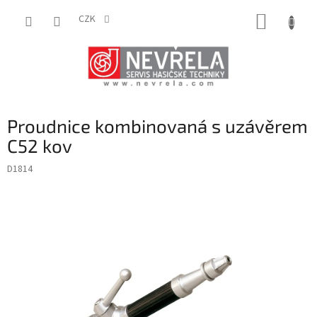
Přejít
NÁKUP
na
CZK
obsah
KOŠÍK
Proudnice kombinovaná s uzávěrem
C52 kov
D1814