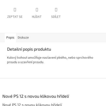
ZEPTAT SE
HLÍDAT
SDÍLET
Popis
Diskuze
Detailní popis produktu
Kulový kohout umožňuje nastavení plného, nebo sprchového
proudu a uzavření proudu.
Z
á
p
a
Nové PS 12 s novou klikovou hřídelí
t
Nové PS 12 s novou klikovou hřidelí