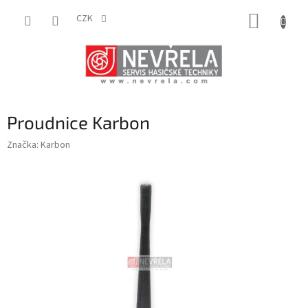
Přejít
NÁKUP
na
CZK
obsah
KOŠÍK
Proudnice Karbon
Značka:
Karbon