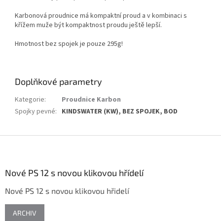
Karbonová proudnice má kompaktní proud a v kombinaci s
křížem muže být kompaktnost proudu ještě lepší.
Hmotnost bez spojek je pouze 295g!
Doplňkové parametry
Kategorie
:
Proudnice Karbon
Spojky pevné
:
KINDSWATER (KW), BEZ SPOJEK, BOD
Z
á
p
a
Nové PS 12 s novou klikovou hřídelí
t
Nové PS 12 s novou klikovou hřidelí
í
ARCHIV