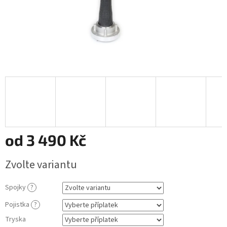
od
3 490 Kč
Měrná
Zvolte variantu
cena:
Spojky
?
Pojistka
?
Tryska