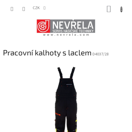
Přejít
NÁKUP
na
CZK
obsah
KOŠÍK
Pracovní kalhoty s laclem
D4037/28