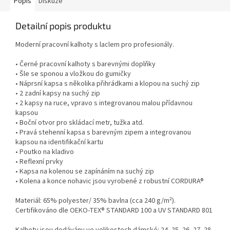
Popis
Diskuze
Detailní popis produktu
Moderní pracovní kalhoty s laclem pro profesionály.
• Černé pracovní kalhoty s barevnými doplňky
• Šle se sponou a vložkou do gumičky
• Náprsní kapsa s několika přihrádkami a klopou na suchý zip
• 2 zadní kapsy na suchý zip
• 2 kapsy na ruce, vpravo s integrovanou malou přídavnou
kapsou
• Boční otvor pro skládací metr, tužka atd.
• Pravá stehenní kapsa s barevným zipem a integrovanou
kapsou na identifikační kartu
• Poutko na kladivo
• Reflexní prvky
• Kapsa na kolenou se zapínáním na suchý zip
• Kolena a konce nohavic jsou vyrobené z robustní CORDURA®
Materiál: 65% polyester/ 35% bavlna (cca 240 g/m²).
Certifikováno dle OEKO-TEX® STANDARD 100 a UV STANDARD 801