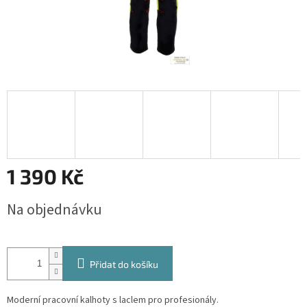
1 390 Kč
Měrná
Na objednávku
cena:
Přidat do košíku
Moderní pracovní kalhoty s laclem pro profesionály.