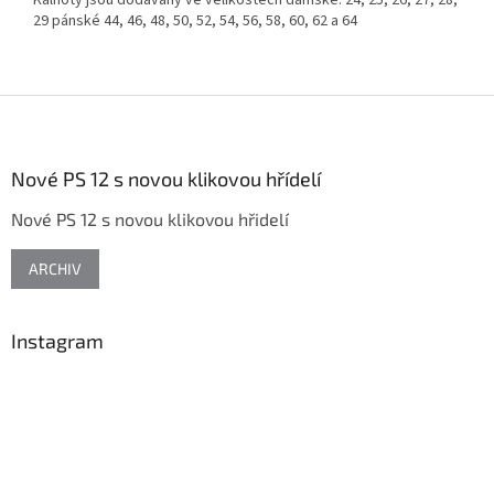
Kalhoty jsou dodávány ve velikostech dámské: 24, 25, 26, 27, 28,
29 pánské 44, 46, 48, 50, 52, 54, 56, 58, 60, 62 a 64
Z
á
p
a
Nové PS 12 s novou klikovou hřídelí
t
Nové PS 12 s novou klikovou hřidelí
í
ARCHIV
Instagram