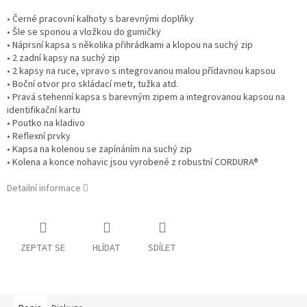
• Černé pracovní kalhoty s barevnými doplňky
• Šle se sponou a vložkou do gumičky
• Náprsní kapsa s několika přihrádkami a klopou na suchý zip
• 2 zadní kapsy na suchý zip
• 2 kapsy na ruce, vpravo s integrovanou malou přídavnou kapsou
• Boční otvor pro skládací metr, tužka atd.
• Pravá stehenní kapsa s barevným zipem a integrovanou kapsou na
identifikační kartu
• Poutko na kladivo
• Reflexní prvky
• Kapsa na kolenou se zapínáním na suchý zip
• Kolena a konce nohavic jsou vyrobené z robustní CORDURA®
Detailní informace
ZEPTAT SE
HLÍDAT
SDÍLET