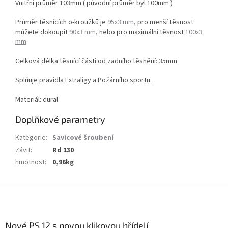
Vnitřní průměr 103mm ( původní průměr byl 100mm )
Průměr těsnících o-kroužků je
95x3 mm
, pro menší těsnost
můžete dokoupit
90x3 mm
, nebo pro maximální těsnost
100x3
mm
Celková délka těsnící části od zadního těsnění: 35mm
Splňuje pravidla Extraligy a Požárního sportu.
Materiál: dural
Doplňkové parametry
Kategorie
:
Savicové šroubení
Závit
:
Rd 130
hmotnost
:
0,96kg
Z
á
p
a
Nové PS 12 s novou klikovou hřídelí