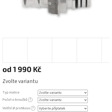
od
1 990 Kč
Měrná
Zvolte variantu
cena:
Typ matice
Počet o-kroužků
?
Vnitřní Ø protikusu
?