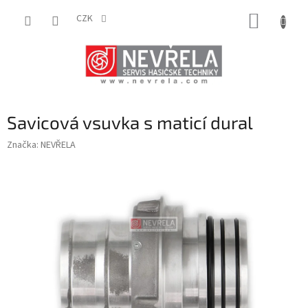
Přejít
NÁKUP
na
CZK
obsah
KOŠÍK
Savicová vsuvka s maticí dural
Značka:
NEVŘELA