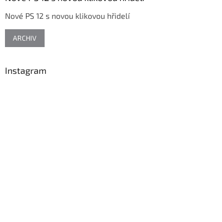
t
Nové PS 12 s novou klikovou hřidelí
í
ARCHIV
Instagram