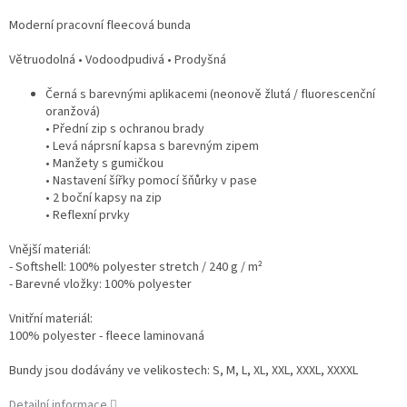
Moderní pracovní fleecová bunda
Větruodolná • Vodoodpudivá • Prodyšná
Černá s barevnými aplikacemi (neonově žlutá / fluorescenční
oranžová)
• Přední zip s ochranou brady
• Levá náprsní kapsa s barevným zipem
• Manžety s gumičkou
• Nastavení šířky pomocí šňůrky v pase
• 2 boční kapsy na zip
• Reflexní prvky
Vnější materiál:
- Softshell: 100% polyester stretch / 240 g / m²
- Barevné vložky: 100% polyester
Vnitřní materiál:
100% polyester - fleece laminovaná
Bundy jsou dodávány ve velikostech: S, M, L, XL, XXL, XXXL, XXXXL
Detailní informace