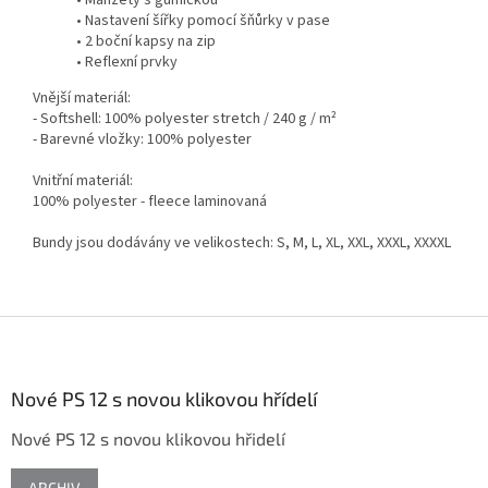
• Manžety s gumičkou
• Nastavení šířky pomocí šňůrky v pase
• 2 boční kapsy na zip
• Reflexní prvky
Vnější materiál:
- Softshell: 100% polyester stretch / 240 g / m²
- Barevné vložky: 100% polyester
Vnitřní materiál:
100% polyester - fleece laminovaná
Bundy jsou dodávány ve velikostech: S, M, L, XL, XXL, XXXL, XXXXL
Z
á
p
a
Nové PS 12 s novou klikovou hřídelí
t
Nové PS 12 s novou klikovou hřidelí
í
ARCHIV