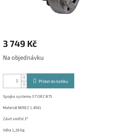
3 749 Kč
Měrná
Na objednávku
cena:
Přidat do košíku
Spojka systemu STORZ B75
Materiál NEREZ 1.4581
Závit vnitřní 3"
Váha 1,26 kg