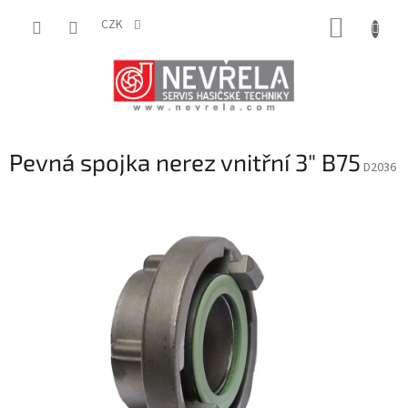
Přejít
NÁKUP
na
CZK
obsah
KOŠÍK
Pevná spojka nerez vnitřní 3" B75
D2036