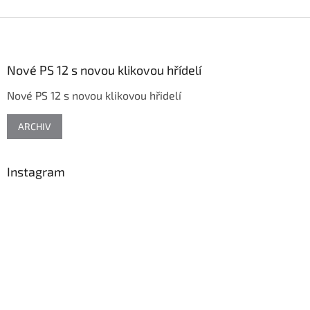
Z
á
p
a
Nové PS 12 s novou klikovou hřídelí
t
Nové PS 12 s novou klikovou hřidelí
í
ARCHIV
Instagram