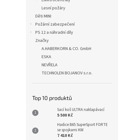
Elektrocentrály
Lesní požáry
Děti MINI
Požární zabezpečení
PS 12 a náhradní díly
Značky
A.HABERKORN & CO. GmbH
ESKA
NEVŘELA
TECHNOLEN BOJANOV s.r.o.
Top 10 produktů
Sací koš ULTRA naklapávací
5 500 Kč
Hadice B65 SuperSport FORTE
se spojkami KW
7 410 Kč