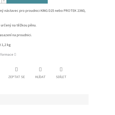
ný nástavec pro proudnici KING D25 nebo PROTEK 2360,
 určený na těžkou pěnu.
sazení na proudnici.
 1,2 kg
informace
ZEPTAT SE
HLÍDAT
SDÍLET