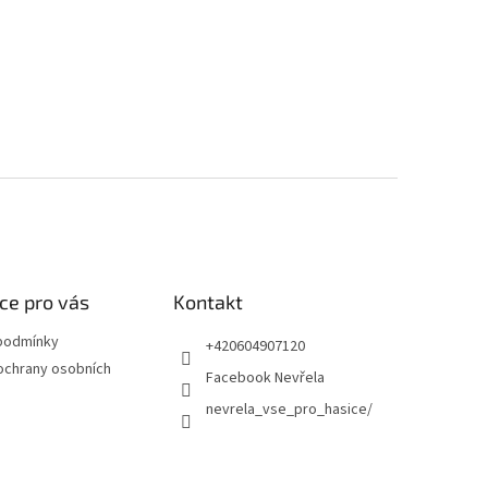
ce pro vás
Kontakt
podmínky
+420604907120
ochrany osobních
Facebook Nevřela
nevrela_vse_pro_hasice/