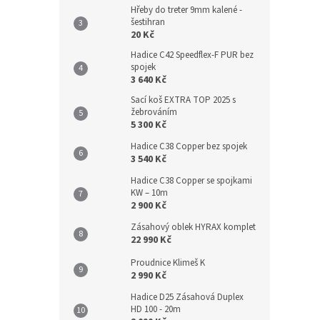
Hřeby do treter 9mm kalené -
šestihran
20 Kč
Hadice C42 Speedflex-F PUR bez
spojek
3 640 Kč
Sací koš EXTRA TOP 2025 s
žebrováním
5 300 Kč
Hadice C38 Copper bez spojek
3 540 Kč
Hadice C38 Copper se spojkami
KW – 10m
2 900 Kč
Zásahový oblek HYRAX komplet
22 990 Kč
Proudnice Klimeš K
2 990 Kč
Hadice D25 Zásahová Duplex
HD 100 - 20m