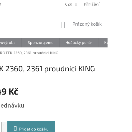
ONTAKTY
CZK
Přihlášení
NÁKUPNÍ
Prázdný košík
KOŠÍK
vovýroba
Sponzorujeme
Hoštický pohár
Kontakty
PROTEK 2360, 2361 proudnici KING
 2360, 2361 proudnici KING
49 Kč
jednávku
Přidat do košíku