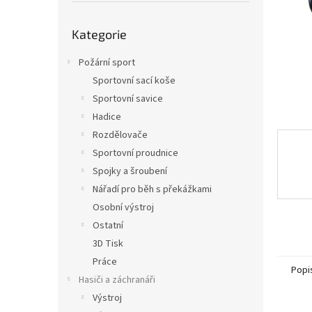
n
e
Přeskočit
l
Kategorie
kategorie
Požární sport
Sportovní sací koše
Sportovní savice
Hadice
Rozdělovače
Sportovní proudnice
Spojky a šroubení
Nářadí pro běh s překážkami
Osobní výstroj
Ostatní
3D Tisk
Práce
Popi
Hasiči a záchranáři
Výstroj