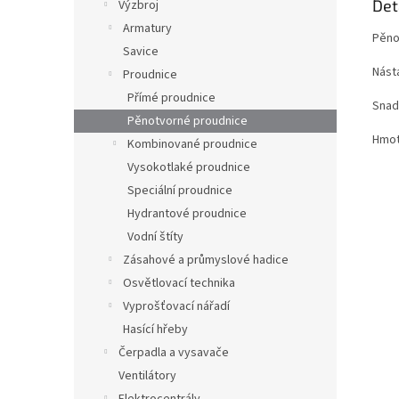
Det
Výzbroj
Armatury
Pěno
Savice
Nást
Proudnice
Přímé proudnice
Snad
Pěnotvorné proudnice
Hmot
Kombinované proudnice
Vysokotlaké proudnice
Speciální proudnice
Hydrantové proudnice
Vodní štíty
Zásahové a průmyslové hadice
Osvětlovací technika
Vyprošťovací nářadí
Hasící hřeby
Čerpadla a vysavače
Ventilátory