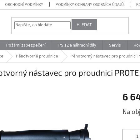
OBCHODNÍ PODMÍNKY
PODMÍNKY OCHRANY OSOBNÍCH ÚDAJŮ
K
HLEDAT
Požární zabezpečení
PS 12 a náhradní díly
Servis
Ko
ce
Pěnotvorné proudnice
Pěnotvorný nástavec pro proudnici 
tvorný nástavec pro proudnici PROTEK
6 6
Měrná
Na ob
cena: