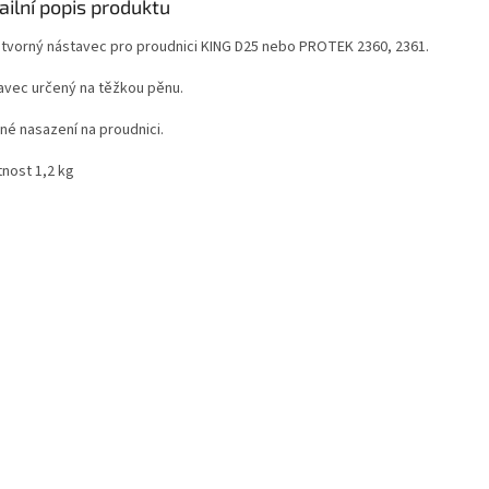
ailní popis produktu
tvorný nástavec pro proudnici KING D25 nebo PROTEK 2360, 2361.
avec určený na těžkou pěnu.
né nasazení na proudnici.
nost 1,2 kg