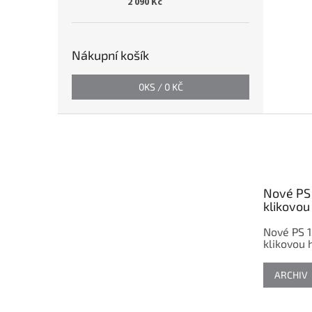
2 090 Kč
Nákupní košík
0
KS /
0 KČ
Z
á
p
a
t
Nové PS 
í
klikovou 
Nové PS 1
klikovou h
ARCHIV