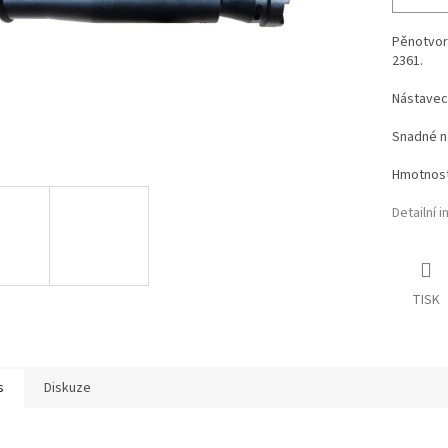
Pěnotvor
2361.
Nástavec
Snadné na
Hmotnost
Detailní 
TISK
s
Diskuze