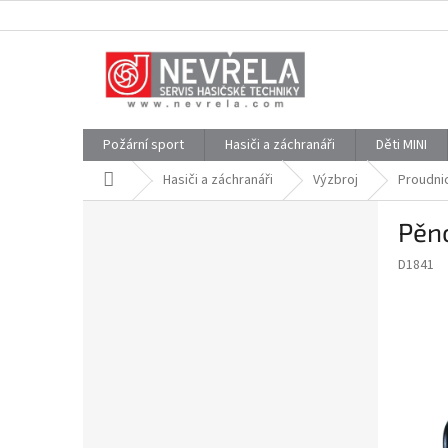
Přejít
na
obsah
Požární sport
Hasiči a záchranáři
Děti MINI
Domů
Hasiči a záchranáři
Výzbroj
Proudni
P
Pěno
o
s
D1841
t
r
a
n
n
í
p
a