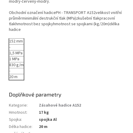
modrý-červený-modrý.
Obchodní označení hadicePH - TRANSPORT A152velikost vnitřní
průměrminimální destrukční tlak (MPa)zkušební tlakpracovní
tlakhmotnost bez spojkyhmotnost se spojkami (kg/20m)délka
hadice
152 mm
-
1,5 MPa
1 MPa
830 g/m
-
20 m
Doplňkové parametry
Kategorie
:
Zásahové hadice A152
Hmotnost
:
17 kg
Spojka
:
spojka Al
Délka hadice
:
20 m