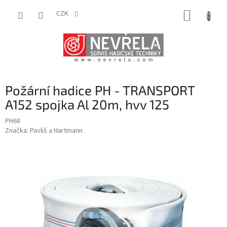
Přejít
NÁKUP
na
CZK
obsah
KOŠÍK
Požární hadice PH - TRANSPORT
A152 spojka Al 20m, hvv 125
PH68
Značka:
Pavliš a Hartmann