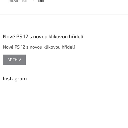
požární hadice
:
ano
Z
á
p
a
Nové PS 12 s novou klikovou hřídelí
t
Nové PS 12 s novou klikovou hřidelí
í
ARCHIV
Instagram