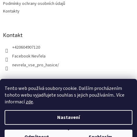
Podmínky ochrany osobních údajů
Kontakty
Kontakt
+420604907120
Facebook Nevřela
nevrela_vse_pro_hasice/
Tento web používá soubory cookie. Dalším procházením
tohoto webu vyjadřujete souhlas s jejich používáním.. Více
informací
zde
.
Nastavení
Vytvořil Shoptet