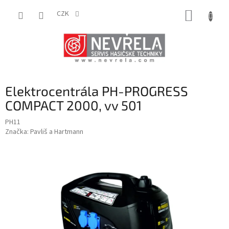
Přejít
NÁKUP
na
CZK
obsah
KOŠÍK
Elektrocentrála PH-PROGRESS
COMPACT 2000, vv 501
PH11
Značka:
Pavliš a Hartmann