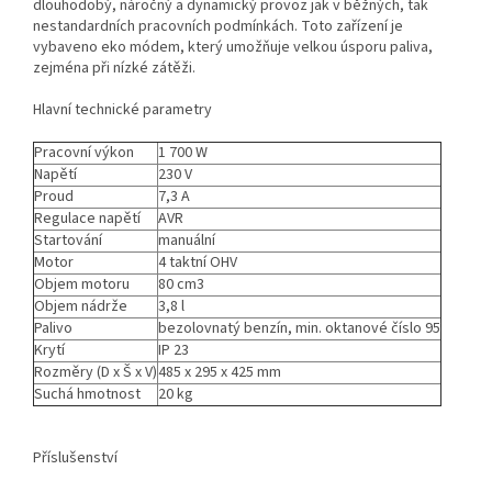
dlouhodobý, náročný a dynamický provoz jak v běžných, tak
nestandardních pracovních podmínkách. Toto zařízení je
vybaveno eko módem, který umožňuje velkou úsporu paliva,
zejména při nízké zátěži.
Hlavní technické parametry
Pracovní výkon
1 700 W
Napětí
230 V
Proud
7,3 A
Regulace napětí
AVR
Startování
manuální
Motor
4 taktní OHV
Objem motoru
80 cm3
Objem nádrže
3,8 l
Palivo
bezolovnatý benzín, min. oktanové číslo 95
Krytí
IP 23
Rozměry (D x Š x V)
485 x 295 x 425 mm
Suchá hmotnost
20 kg
Příslušenství