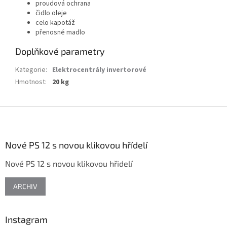
proudová ochrana
čidlo oleje
celo kapotáž
přenosné madlo
Doplňkové parametry
Kategorie
:
Elektrocentrály invertorové
Hmotnost
:
20 kg
Z
á
p
a
Nové PS 12 s novou klikovou hřídelí
t
Nové PS 12 s novou klikovou hřidelí
í
ARCHIV
Instagram