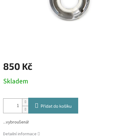
850 Kč
Měrná
Skladem
cena:
Přidat do košíku
...vybroušená!
Detailní informace