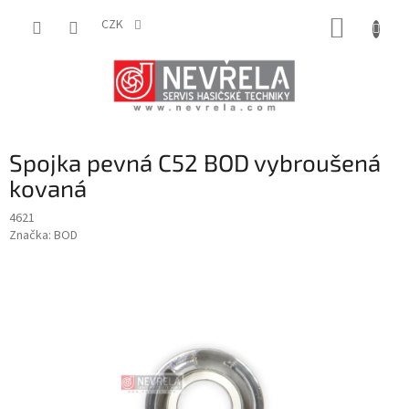
Přejít
NÁKUP
na
CZK
obsah
KOŠÍK
Spojka pevná C52 BOD vybroušená
kovaná
4621
Značka:
BOD