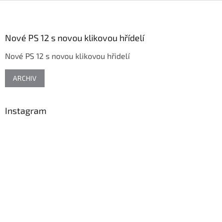
Z
á
p
a
Nové PS 12 s novou klikovou hřídelí
t
Nové PS 12 s novou klikovou hřidelí
í
ARCHIV
Instagram