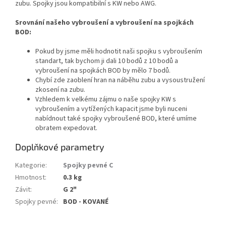
zubu.
Spojky jsou kompatibilní s KW nebo AWG.
Srovnání našeho vybroušení a vybroušení na spojkách
BOD:
Pokud by jsme měli hodnotit naši spojku s vybroušením
standart, tak bychom ji dali 10 bodů z 10 bodů a
vybroušení na spojkách BOD by mělo 7 bodů.
Chybí zde zaoblení hran na náběhu zubu a vysoustružení
zkosení na zubu.
Vzhledem k velkému zájmu o naše spojky KW s
vybroušením a vytížených kapacit jsme byli nuceni
nabídnout také spojky vybroušené BOD, které umíme
obratem expedovat.
Doplňkové parametry
Kategorie
:
Spojky pevné C
Hmotnost
:
0.3 kg
Závit
:
G 2"
Spojky pevné
:
BOD - KOVANÉ