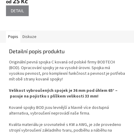
25 Kč
od
DETAIL
Popis
Diskuze
Detailní popis produktu
Originální pevná spojka C kovaná od polské firmy BODTECH
(BOD). Opracování spojky je na vysoké úrovni. Spojka má
vysokou pevnost, pro komplexní funkčnost a pevnost je potřeba
mít obě strany kované spojky!
Velikost vybroušených spojek je 36 mm pod úhlem 65° –
pasuje na
pojistku s plíškem velikosti 33 mm!
Kované spojky BOD jsou levnější a hlavně více dostupná
alternativa, vybroušení neprovádí naše firma.
Kvalita materiálu je srovnatelné s KW a AWG, j
e zde provedeno
strojní vybroušení základního tvaru, podběhu a náběhu na