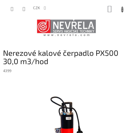
Přejít
NÁKUP
na
CZK
obsah
KOŠÍK
Nerezové kalové čerpadlo PX500
30,0 m3/hod
4399