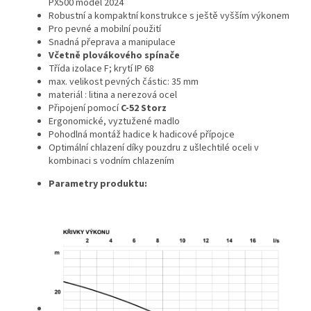
PX500 model 2024
Robustní a kompaktní konstrukce s ještě vyšším výkonem
Pro pevné a mobilní použití
Snadná přeprava a manipulace
Včetně plovákového spínače
T
řída izolace F; krytí IP 68
max. velikost pevných částic: 35 mm
materiál : litina a nerezová ocel
Připojení pomocí
C-52 Storz
Ergonomické, vyztužené madlo
Pohodlná montáž hadice k hadicové přípojce
Optimální chlazení díky pouzdru z ušlechtilé oceli v
kombinaci s vodním chlazením
Parametry produktu: