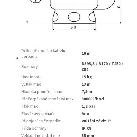
Délka přívodního kabelu
10 m
čerpadla
:
D395,5 x B170 x F250 s
Rozměry
C52
Hmotnost
:
15 kg
Výtlak max.
:
13 m
Hloubka ponoření max.
:
7,5 m
Přečerpávané množství max.
:
30000 l/hod
Tlak max.
:
1,2 bar
Plovákový spínač
:
Ano
Připojení na čerpadle
:
vnitřní závit 2“
Třída ochrany
:
IP X8
Velikost nečistot max.
:
35 mm