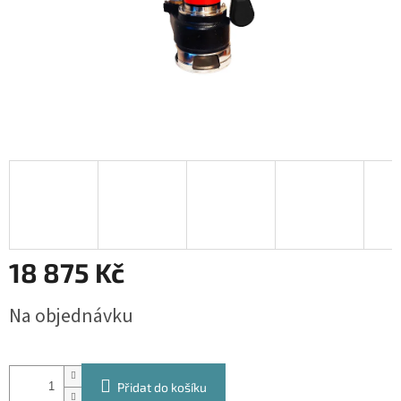
18 875 Kč
Měrná
Na objednávku
cena:
Přidat do košíku