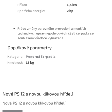
Příkon
1,5 kW
Spotřeba energie
:
2 hp
Právo změny barevného provedení a menších
technických úprav nepohyblivých částí čerpadla se
souhlasem výrobce vyhrazena
Doplňkové parametry
Kategorie
:
Ponorná čerpadla
Hmotnost
:
15 kg
Z
á
p
a
Nové PS 12 s novou klikovou hřídelí
t
Nové PS 12 s novou klikovou hřidelí
í