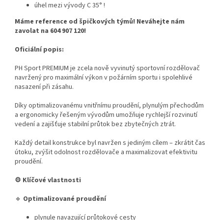
úhel mezi vývody C 35° !
Máme reference od špičkových týmů! Neváhejte nám
zavolat na 604 907 120!
Oficiální popis:
PH Sport PREMIUM je zcela nově vyvinutý sportovní rozdělovač
navržený pro maximální výkon v požárním sportu i spolehlivé
nasazení při zásahu.
Díky optimalizovanému vnitřnímu proudění, plynulým přechodům
a ergonomicky řešeným vývodům umožňuje rychlejší rozvinutí
vedení a zajišťuje stabilní průtok bez zbytečných ztrát.
Každý detail konstrukce byl navržen s jediným cílem – zkrátit čas
útoku, zvýšit odolnost rozdělovače a maximalizovat efektivitu
proudění.
⚙️
Klíčové vlastnosti
🔹
Optimalizované proudění
plynule navazující průtokové cesty