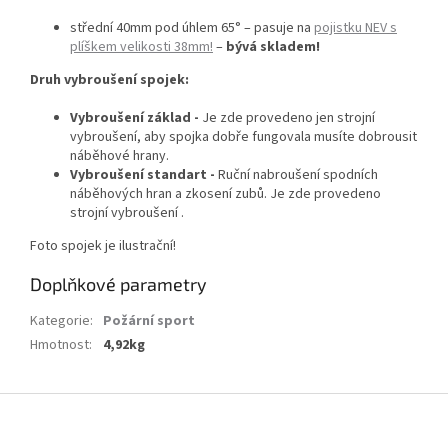
střední 40mm pod úhlem 65° –
pasuje na
pojistku NEV s
plíškem velikosti 38mm!
–
bývá skladem!
Druh vybroušení spojek:
Vybroušení základ -
Je zde provedeno jen strojní
vybroušení, aby spojka dobře fungovala musíte dobrousit
náběhové hrany.
Vybroušení standart -
Ruční nabroušení spodních
náběhových hran a zkosení zubů. Je zde provedeno
strojní vybroušení .
Foto spojek je ilustrační!
Doplňkové parametry
Kategorie
:
Požární sport
Hmotnost
:
4,92kg
Z
á
p