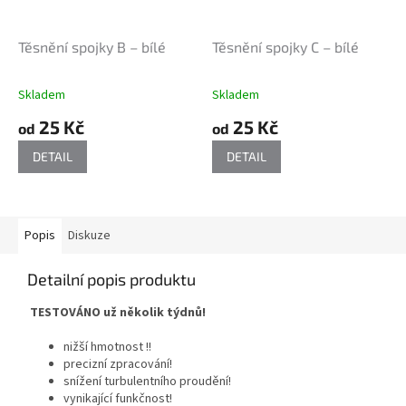
Těsnění spojky B – bílé
Těsnění spojky C – bílé
Skladem
Skladem
25 Kč
25 Kč
od
od
DETAIL
DETAIL
Popis
Diskuze
Detailní popis produktu
TESTOVÁNO už několik týdnů!
nižší hmotnost !!
precizní zpracování!
snížení turbulentního proudění!
vynikající funkčnost!