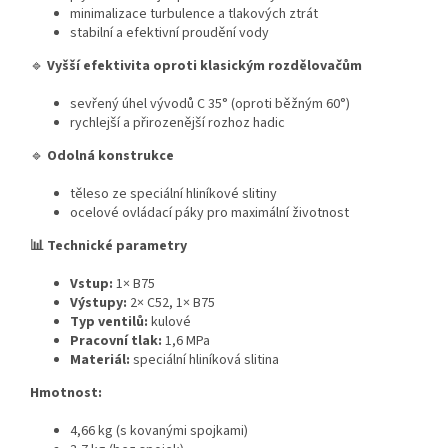
minimalizace turbulence a tlakových ztrát
stabilní a efektivní proudění vody
🔹
Vyšší efektivita oproti klasickým rozdělovačům
sevřený úhel vývodů C 35° (oproti běžným 60°)
rychlejší a přirozenější rozhoz hadic
🔹
Odolná konstrukce
těleso ze speciální hliníkové slitiny
ocelové ovládací páky pro maximální životnost
📊
Technické parametry
Vstup:
1× B75
Výstupy:
2× C52, 1× B75
Typ ventilů:
kulové
Pracovní tlak:
1,6 MPa
Materiál:
speciální hliníková slitina
Hmotnost:
4,66 kg (s kovanými spojkami)