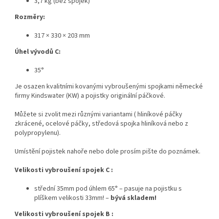
3,7 kg (bez spojek)
Rozměry:
317 × 330 × 203 mm
Úhel vývodů C:
35°
Je osazen kvalitními kovanými vybroušenými spojkami německé
firmy Kindswater (KW) a pojistky originální páčkové.
Můžete si zvolit mezi různými variantami ( hliníkové páčky
zkrácené, ocelové páčky, středová spojka hliníková nebo z
polypropylenu).
Umístění pojistek nahoře nebo dole prosím pište do poznámek.
Velikosti vybroušení spojek C :
střední 35mm pod úhlem 65° –
pasuje na
pojistku s
plíškem velikosti 33mm! –
bývá skladem!
Velikosti vybroušení spojek B :