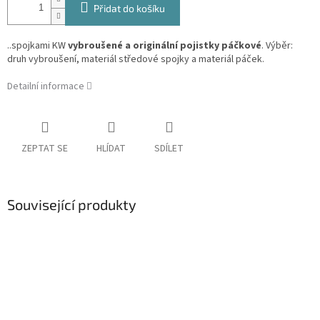
Přidat do košíku
..spojkami KW
vybroušené a originální pojistky páčkové
.
Výběr:
druh vybroušení, materiál středové spojky a materiál páček.
Detailní informace
ZEPTAT SE
HLÍDAT
SDÍLET
Související produkty