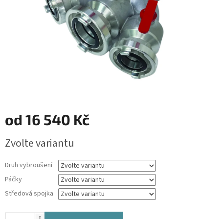
od
16 540 Kč
Měrná
Zvolte variantu
cena:
Druh vybroušení
Páčky
Středová spojka