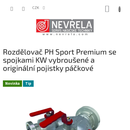
Přejít
NÁKUP
na
CZK
obsah
KOŠÍK
Rozdělovač PH Sport Premium se
spojkami KW vybroušené a
originální pojistky páčkové
Novinka
Tip