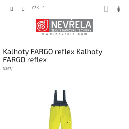
Přejít
NÁKUP
na
CZK
obsah
KOŠÍK
Kalhoty FARGO reflex Kalhoty
FARGO reflex
D397/L