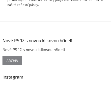
povlékaný PU. Podšívka: vatový polyester Taffeta. 3M Scotchlite
našité reflexní pásky.
Z
á
p
a
Nové PS 12 s novou klikovou hřídelí
t
Nové PS 12 s novou klikovou hřidelí
í
ARCHIV
Instagram