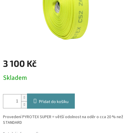
3 100 Kč
Měrná
Skladem
cena:
Přidat do košíku
Provedení PYROTEX SUPER = větší odolnost na oděr o cca 20 % než
STANDARD