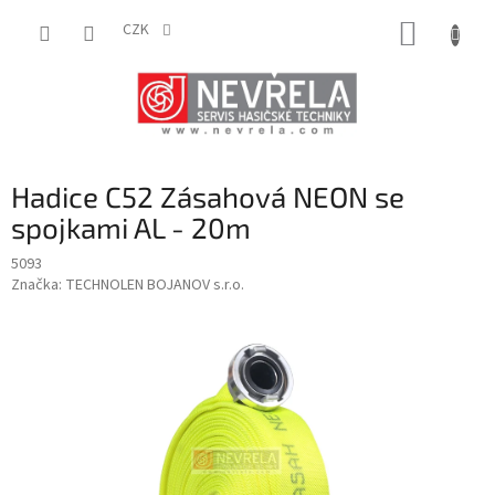
Přejít
NÁKUP
na
CZK
obsah
KOŠÍK
Hadice C52 Zásahová NEON se
spojkami AL - 20m
5093
Značka:
TECHNOLEN BOJANOV s.r.o.