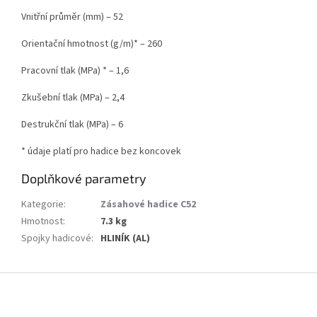
Vnitřní průměr (mm) – 52
Orientační hmotnost (g/m)* – 260
Pracovní tlak (MPa) * – 1,6
Zkušební tlak (MPa) – 2,4
Destrukční tlak (MPa) – 6
* údaje platí pro hadice bez koncovek
Doplňkové parametry
Kategorie
:
Zásahové hadice C52
Hmotnost
:
7.3 kg
Spojky hadicové
:
HLINÍK (AL)
Z
á
p