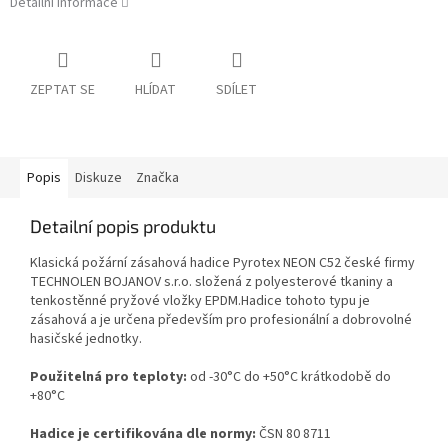
Detailní informace
ZEPTAT SE
HLÍDAT
SDÍLET
Popis
Diskuze
Značka
Detailní popis produktu
Klasická požární zásahová hadice Pyrotex NEON C52 české firmy
TECHNOLEN BOJANOV s.r.o. složená z polyesterové tkaniny a
tenkostěnné pryžové vložky EPDM.Hadice tohoto typu je
zásahová a je určena především pro profesionální a dobrovolné
hasičské jednotky.
Použitelná pro teploty:
od -30°C do +50°C krátkodobě do
+80°C
Hadice je certifikována dle normy:
ČSN 80 8711