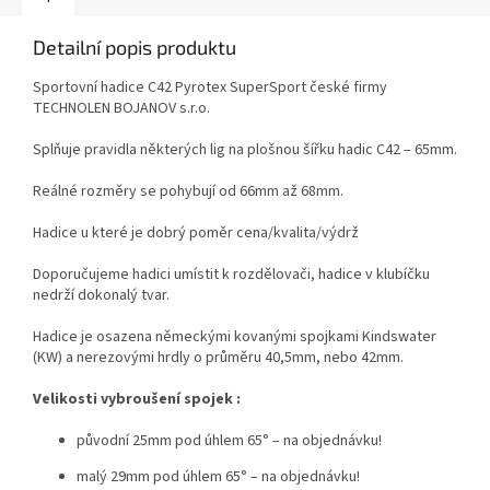
Detailní popis produktu
Sportovní hadice C42 Pyrotex SuperSport české firmy
TECHNOLEN BOJANOV s.r.o.
Splňuje pravidla některých lig na plošnou šířku hadic C42 – 65mm.
Reálné rozměry se pohybují od 66mm až 68mm.
Hadice u které je dobrý poměr cena/kvalita/výdrž
Doporučujeme hadici umístit k rozdělovači, hadice v klubíčku
nedrží dokonalý tvar.
Hadice je osazena německými kovanými spojkami Kindswater
(KW) a nerezovými hrdly o průměru 40,5mm, nebo 42mm.
Velikosti vybroušení spojek :
původní 25mm pod úhlem 65° – na objednávku!
malý 29mm pod úhlem 65° – na objednávku!