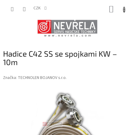
Přejít
NÁKUP
na
CZK
obsah
KOŠÍK
Hadice C42 SS se spojkami KW –
10m
Značka:
TECHNOLEN BOJANOV s.r.o.