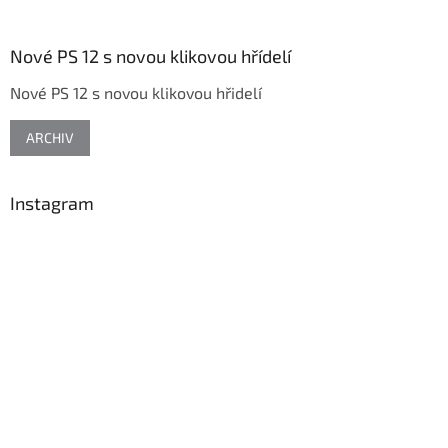
á
p
a
Nové PS 12 s novou klikovou hřídelí
t
Nové PS 12 s novou klikovou hřidelí
í
ARCHIV
Instagram