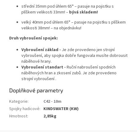
střední 35mm pod úhlem 65° –
pasuje na
pojistku s
plíškem velikosti 33mm! –
bývá skladem!
velký 40mm pod úhlem 65° – pasuje na
pojistku s plíškem
velikosti 38mm! – na objednávku!
Druh vybroušení spojek:
Vybroušení základ -
Je zde provedeno jen strojní
vybroušení, aby spojka dobře fungovala musíte dobrousit
náběhové hrany.
Vybroušení standart -
Ruční nabroušení spodních
náběhových hran a zkosení zubů. Je zde provedeno
strojní vybroušení .
Doplňkové parametry
Kategorie
:
C42 - 10m
Spojky hadicové
:
KINDSWATER (KW)
Hmotnost
:
2,85kg
Z