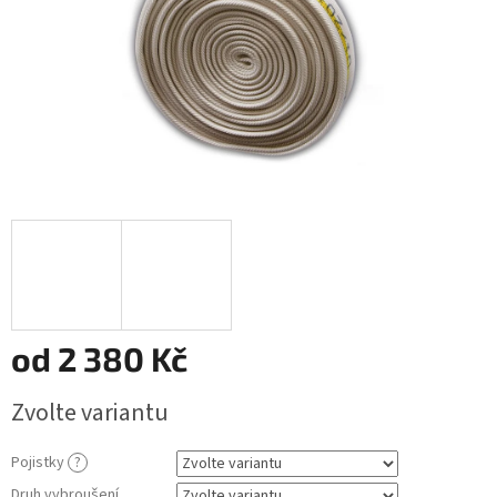
od
2 380 Kč
Měrná
Zvolte variantu
cena:
Pojistky
?
Druh vybroušení