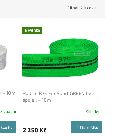
18
položek celkem
Novinka
k – 10m
Hadice B75 FireSport GREEN bez
spojek – 10m
Skladem
Skladem
 košíku
Do košíku
2 250 Kč