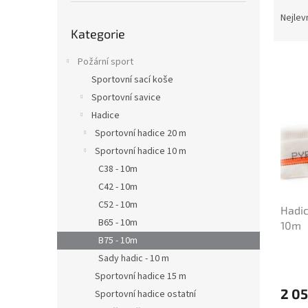
Ř
n
a
e
Nejlev
Přeskočit
z
l
Kategorie
kategorie
e
V
n
Požární sport
ý
í
Sportovní sací koše
p
p
Sportovní savice
i
r
Hadice
s
o
Sportovní hadice 20 m
p
d
r
Sportovní hadice 10 m
u
o
k
C38 - 10m
d
t
C42 - 10m
u
ů
C52 - 10m
Hadic
k
B65 - 10m
10m
t
B75 - 10m
ů
Sady hadic - 10 m
Sportovní hadice 15 m
2 05
Sportovní hadice ostatní