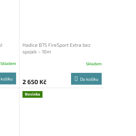
ez
Hadice B75 FireSport Extra bez
spojek – 10m
Skladem
Skladem
 košíku
Do košíku
2 650 Kč
Novinka