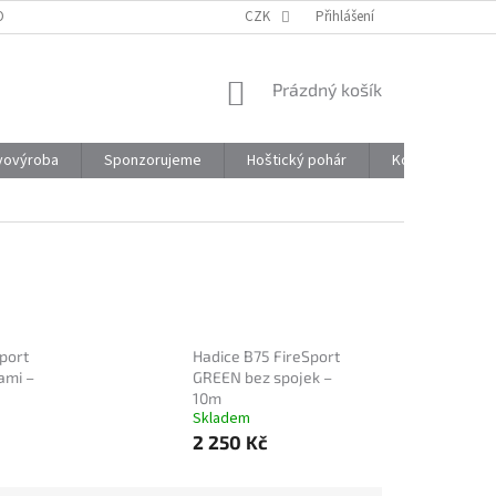
ONTAKTY
CZK
Přihlášení
NÁKUPNÍ
Prázdný košík
KOŠÍK
vovýroba
Sponzorujeme
Hoštický pohár
Kontakty
port
Hadice B75 FireSport
ami –
GREEN bez spojek –
10m
Skladem
2 250 Kč