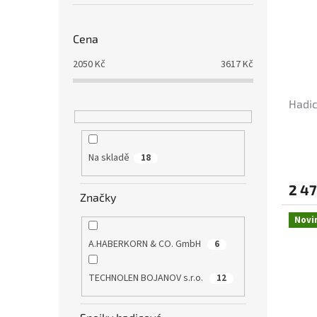
Cena
2050
Kč
3617
Kč
Hadi
Na skladě
18
2 47
Značky
Novi
A.HABERKORN & CO. GmbH
6
TECHNOLEN BOJANOV s.r.o.
12