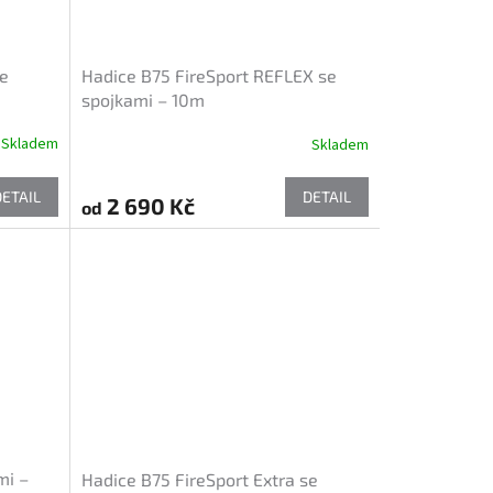
se
Hadice B75 FireSport REFLEX se
spojkami – 10m
Skladem
Skladem
DETAIL
DETAIL
2 690 Kč
od
mi –
Hadice B75 FireSport Extra se