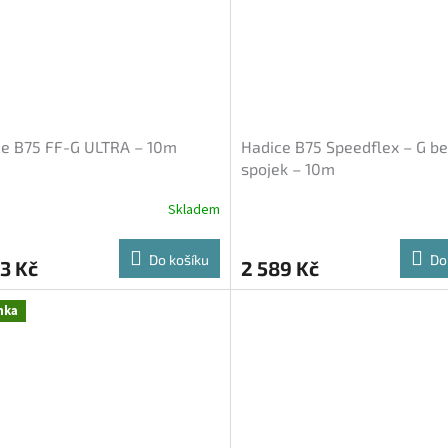
ce B75 FF-G ULTRA – 10m
Hadice B75 Speedflex – G b
spojek – 10m
Skladem
Do košíku
Do
3 Kč
2 589 Kč
nka