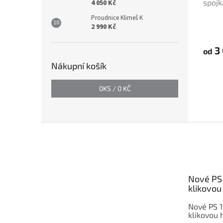
spojk
4 050 Kč
Proudnice Klimeš K
2 990 Kč
3 
od
Nákupní košík
0
KS /
0 KČ
Z
á
p
a
t
Nové PS 
í
klikovou 
Nové PS 1
klikovou h