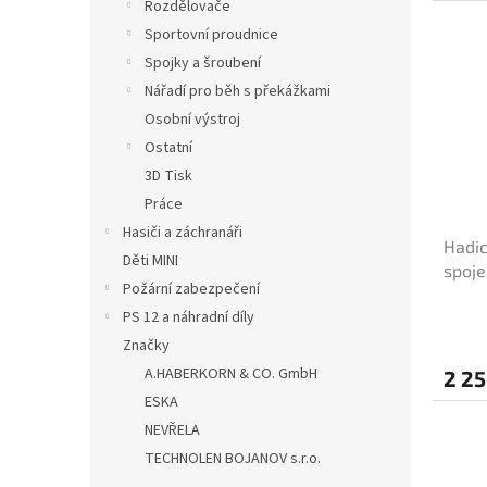
Rozdělovače
Sportovní proudnice
Spojky a šroubení
Nářadí pro běh s překážkami
Osobní výstroj
Ostatní
3D Tisk
Práce
Hasiči a záchranáři
Hadic
Děti MINI
spoje
Požární zabezpečení
PS 12 a náhradní díly
Značky
A.HABERKORN & CO. GmbH
2 25
ESKA
NEVŘELA
TECHNOLEN BOJANOV s.r.o.