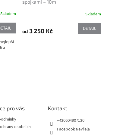
spojkami – 10m
Skladem
Skladem
DETAIL
DETAIL
3 250 Kč
od
nejlepší
í a
ce pro vás
Kontakt
podmínky
+420604907120
ochrany osobních
Facebook Nevřela