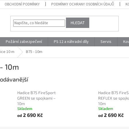
OBCHODNÍ PODMÍNKY
PODMÍNKY OCHRANY OSOBNÍCH ÚDAJŮ
K
HLEDAT
Požární zabezpečení
PS 12 a náhradní díly
Servis
Ko
ice 10 m
B75 - 10m
 - 10m
odávanější
Hadice B75 FireSport
Hadice B75 FireS
GREEN se spojkami –
REFLEX se spojk
10m
10m
Skladem
Skladem
2 690 Kč
2 690 Kč
od
od