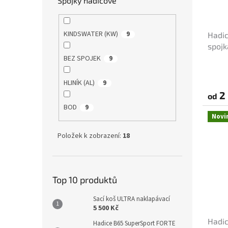
Spojky hadicové
KINDSWATER (KW)
9
Hadic
spojk
BEZ SPOJEK
9
HLINÍK (AL)
9
2 
od
BOD
9
Novi
Položek k zobrazení:
18
Top 10 produktů
Sací koš ULTRA naklapávací
5 500 Kč
Hadic
Hadice B65 SuperSport FORTE