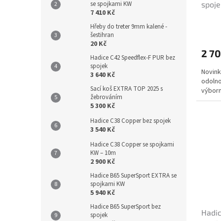
se spojkami KW
spoje
7 410 Kč
Hřeby do treter 9mm kalené -
šestihran
20 Kč
2 70
Hadice C42 Speedflex-F PUR bez
spojek
Novink
3 640 Kč
odolno
Sací koš EXTRA TOP 2025 s
výborn
žebrováním
5 300 Kč
Hadice C38 Copper bez spojek
3 540 Kč
Hadice C38 Copper se spojkami
KW – 10m
2 900 Kč
Hadice B65 SuperSport EXTRA se
spojkami KW
5 940 Kč
Hadice B65 SuperSport bez
Hadic
spojek