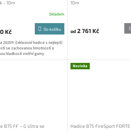
k - 10m
10m
Skladem
Do košíku
2 761 Kč
0 Kč
od
a 2025!!! Exkluzivní hadice s nejlepší
stí se zachovanou hmotností a
ou hladkostí vnitřní gumy.
Novinka
e B75 FF – G Ultra se
Hadice B75 FireSport FORTE