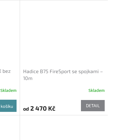
X bez
Hadice B75 FireSport se spojkami –
10m
Skladem
Skladem
DETAIL
 košíku
2 470 Kč
od