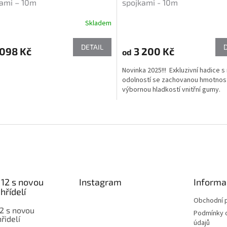
ami – 10m
spojkami - 10m
Skladem
DETAIL
098 Kč
3 200 Kč
od
Novinka 2025!!! Exkluzivní hadice s 
odolností se zachovanou hmotnost
výbornou hladkostí vnitřní gumy.
O
v
l
á
d
a
c
í
12 s novou
Instagram
Informa
p
hřídelí
r
Obchodní 
v
2 s novou
Podmínky 
k
řidelí
údajů