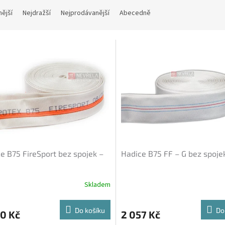
nější
Nejdražší
Nejprodávanější
Abecedně
e B75 FireSport bez spojek –
Hadice B75 FF – G bez spoje
Skladem
Do košíku
Do
0 Kč
2 057 Kč