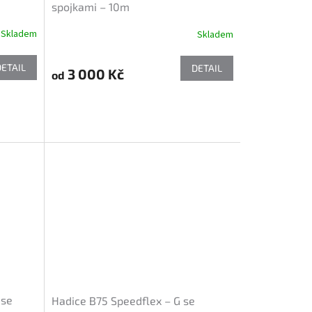
spojkami – 10m
Skladem
Skladem
DETAIL
DETAIL
3 000 Kč
od
 se
Hadice B75 Speedflex – G se