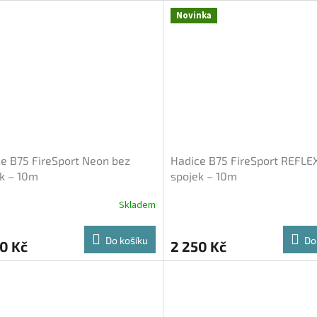
Novinka
e B75 FireSport Neon bez
Hadice B75 FireSport REFLE
k – 10m
spojek – 10m
Skladem
Do košíku
Do
0 Kč
2 250 Kč