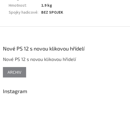
Hmotnost
:
1.9 kg
Spojky hadicové
:
BEZ SPOJEK
Z
á
p
a
Nové PS 12 s novou klikovou hřídelí
t
Nové PS 12 s novou klikovou hřidelí
í
ARCHIV
Instagram