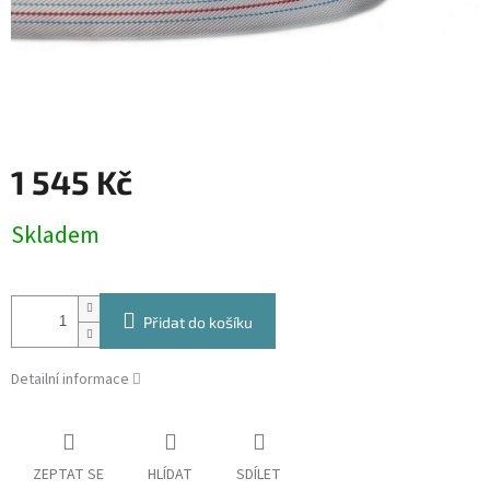
1 545 Kč
Měrná
Skladem
cena:
Přidat do košíku
Detailní informace
ZEPTAT SE
HLÍDAT
SDÍLET