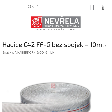
Přejít
NÁKUP
na
CZK
obsah
KOŠÍK
Hadice C42 FF-G bez spojek – 10m
76
Značka:
A.HABERKORN & CO. GmbH