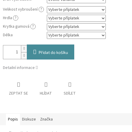
Velikost vybroušení
?
Hrdla
?
Krytka gumová
?
Délka
Přidat do košíku
Detailní informace
ZEPTAT SE
HLÍDAT
SDÍLET
Popis
Diskuze
Značka