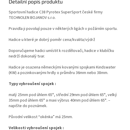
Detailní popis produktu
Sportovní hadice C38 Pyrotex SuperSport české firmy
TECHNOLEN BOJANOV s.r.o.
Pravidla ji povolují pouze v některých ligách v požárním sportu.
Hadice u které je dobrý poměr cena/kvalita/výdrž
Doporučujeme hadici umístit k rozdělovači, hadice v klubíčku
nedrží dokonalý tvar.
Hadice je osazena německými kovanými spojkami Kindswater
(KW) a pozinkovanými hrdly o průměru 36mm nebo 38mm.
Typy vybroušení spojek :
malý 25mm pod úhlem 65°, střední 29mm pod úhlem 65°, velký
35mm pod úhlem 65° a maxi výbrus 40mm pod úhlem 65°. –
napište do poznámek.
Původní velikost “okénka” má 25mm.
Velikosti vybroušení spojek :