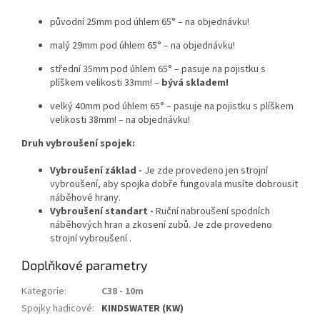
původní 25mm pod úhlem 65° – na objednávku!
malý 29mm pod úhlem 65° – na objednávku!
střední 35mm pod úhlem 65° –
pasuje na
pojistku s
plíškem velikosti 33mm! –
bývá skladem!
velký 40mm pod úhlem 65° – pasuje na
pojistku s plíškem
velikosti 38mm! – na objednávku!
Druh vybroušení spojek:
Vybroušení základ -
Je zde provedeno jen strojní
vybroušení, aby spojka dobře fungovala musíte dobrousit
náběhové hrany.
Vybroušení standart -
Ruční nabroušení spodních
náběhových hran a zkosení zubů. Je zde provedeno
strojní vybroušení .
Doplňkové parametry
Kategorie
:
C38 - 10m
Spojky hadicové
:
KINDSWATER (KW)