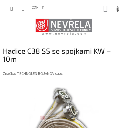
Přejít
NÁKUP
na
CZK
obsah
KOŠÍK
Hadice C38 SS se spojkami KW –
10m
Značka:
TECHNOLEN BOJANOV s.r.o.