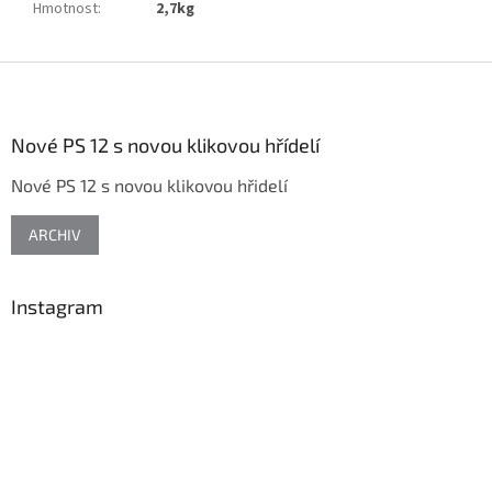
Hmotnost
:
2,7kg
Z
á
p
a
Nové PS 12 s novou klikovou hřídelí
t
Nové PS 12 s novou klikovou hřidelí
í
ARCHIV
Instagram