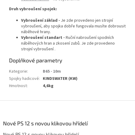
Druh vybroušení spojek:
Vybroušení základ -
Je zde provedeno jen strojní
vybroušení, aby spojka dobře fungovala musíte dobrousit
náběhové hrany.
Vybroušení standart -
Ruční nabroušení spodních
náběhových hran a zkosení zubů. Je zde provedeno
strojní vybroušení .
Doplňkové parametry
Kategorie
:
B65 - 10m
Spojky hadicové
:
KINDSWATER (KW)
Hmotnost
:
4,6kg
Z
á
p
a
Nové PS 12 s novou klikovou hřídelí
t
Nové PS 12 s novou klikovou hřidelí