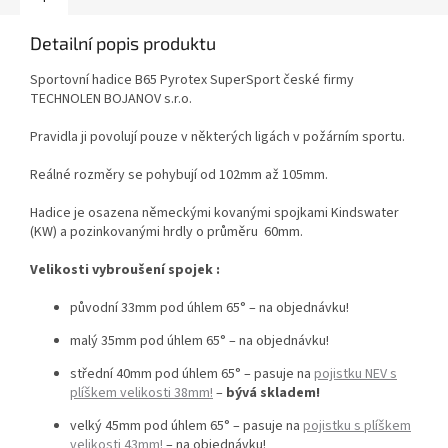
Detailní popis produktu
Sportovní hadice B65 Pyrotex SuperSport české firmy
TECHNOLEN BOJANOV s.r.o.
Pravidla ji povolují pouze v některých ligách v požárním sportu.
Reálné rozměry se pohybují od 102mm až 105mm.
Hadice je osazena německými kovanými spojkami Kindswater
(KW) a pozinkovanými hrdly o průměru 60mm.
Velikosti vybroušení spojek :
původní 33mm pod úhlem 65° – na objednávku!
malý 35mm pod úhlem 65° – na objednávku!
střední 40mm pod úhlem 65° –
pasuje na
pojistku NEV s
plíškem velikosti 38mm!
–
bývá skladem!
velký 45mm pod úhlem 65° – pasuje na
pojistku s plíškem
velikosti 43mm!
– na objednávku!