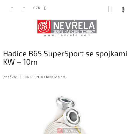
Přejít
NÁKUP
na
CZK
obsah
KOŠÍK
Hadice B65 SuperSport se spojkami
KW – 10m
Značka:
TECHNOLEN BOJANOV s.r.o.