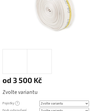
od
3 500 Kč
Měrná
Zvolte variantu
cena:
Pojistky
?
Druh vybroušení