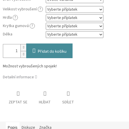
Velikost vybroušení
?
Hrdla
?
Krytka gumová
?
Délka
Přidat do košíku
Možnost vybroušených spojek!
Detailní informace
ZEPTAT SE
HLÍDAT
SDÍLET
Popis
Diskuze
Značka