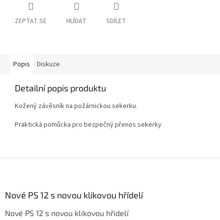
ZEPTAT SE
HLÍDAT
SDÍLET
Popis
Diskuze
Detailní popis produktu
Kožený závěsník na požárnickou sekerku.
Praktická pomůcka pro bezpečný přenos sekerky
Z
á
p
a
Nové PS 12 s novou klikovou hřídelí
t
Nové PS 12 s novou klikovou hřidelí
í