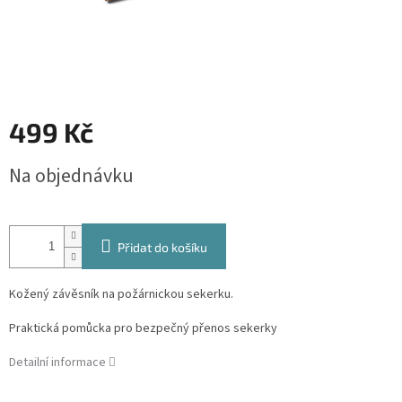
499 Kč
Měrná
Na objednávku
cena:
Přidat do košíku
Kožený závěsník na požárnickou sekerku.
Praktická pomůcka pro bezpečný přenos sekerky
Detailní informace