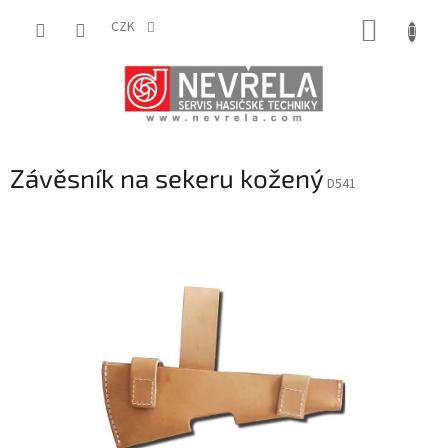
Přejít
NÁKUP
na
CZK
obsah
KOŠÍK
Závěsník na sekeru kožený
D541