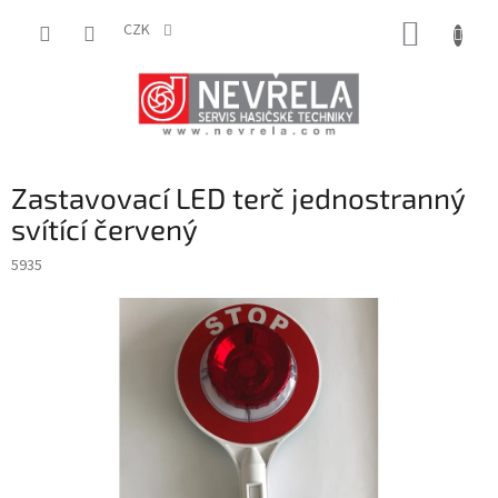
Přejít
NÁKUP
na
CZK
obsah
KOŠÍK
Zastavovací LED terč jednostranný
svítící červený
5935