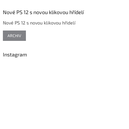
p
a
Nové PS 12 s novou klikovou hřídelí
t
Nové PS 12 s novou klikovou hřidelí
í
ARCHIV
Instagram