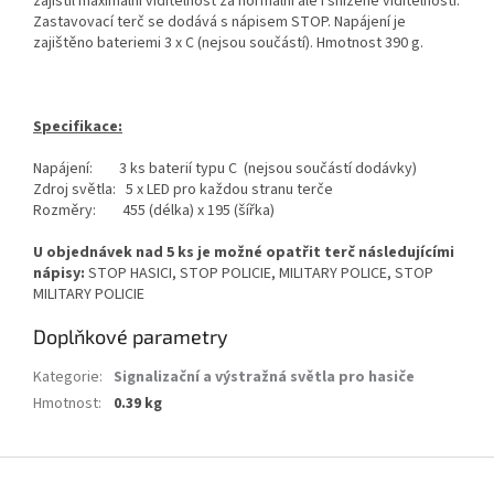
zajistil maximální viditelnost za normální ale i snížené viditelnosti.
Zastavovací terč se dodává s nápisem STOP. Napájení je
zajištěno bateriemi 3 x C (nejsou součástí). Hmotnost 390 g.
Specifikace:
Napájení: 3 ks baterií typu C (nejsou součástí dodávky)
Zdroj světla: 5 x LED pro každou stranu terče
Rozměry: 455 (délka) x 195 (šířka)
U objednávek nad 5 ks je možné opatřit terč následujícími
nápisy:
STOP HASICI, STOP POLICIE, MILITARY POLICE, STOP
MILITARY POLICIE
Doplňkové parametry
Kategorie
:
Signalizační a výstražná světla pro hasiče
Hmotnost
:
0.39 kg
Z
á