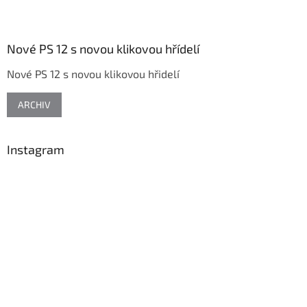
Z
á
p
a
Nové PS 12 s novou klikovou hřídelí
t
Nové PS 12 s novou klikovou hřidelí
í
ARCHIV
Instagram