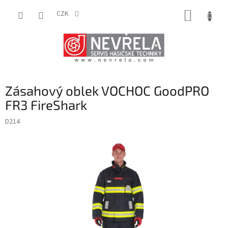
Přejít
NÁKUP
na
CZK
obsah
KOŠÍK
Zásahový oblek VOCHOC GoodPRO
FR3 FireShark
D214