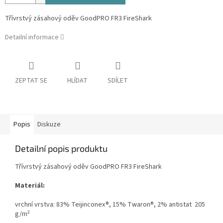
Třívrstvý zásahový oděv GoodPRO FR3 FireShark
Detailní informace
ZEPTAT SE
HLÍDAT
SDÍLET
Popis
Diskuze
Detailní popis produktu
Třívrstvý zásahový oděv GoodPRO FR3 FireShark
Materiál:
vrchní vrstva: 83% Teijinconex®, 15% Twaron®, 2% antistat 205
g/m²