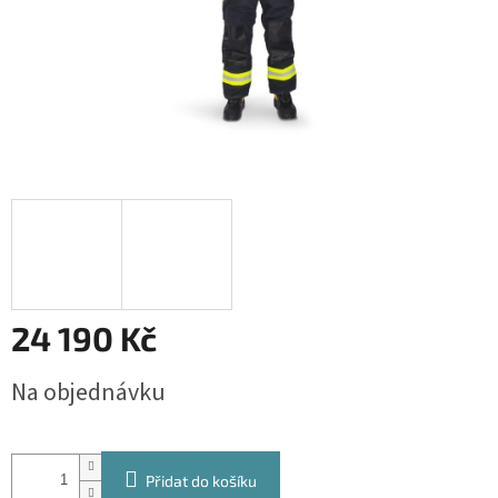
24 190 Kč
Měrná
Na objednávku
cena:
Přidat do košíku