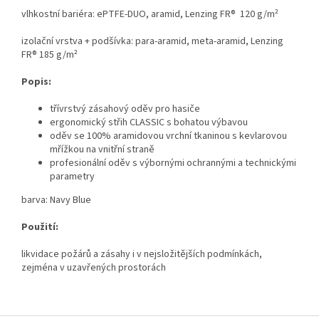
vlhkostní bariéra: ePTFE-DUO, aramid, Lenzing FR® 120 g/m²
izolační vrstva + podšívka: para-aramid, meta-aramid, Lenzing
FR® 185 g/m²
Popis:
třívrstvý zásahový oděv pro hasiče
ergonomický střih CLASSIC s bohatou výbavou
oděv se 100% aramidovou vrchní tkaninou s kevlarovou
mřížkou na vnitřní straně
profesionální oděv s výbornými ochrannými a technickými
parametry
barva: Navy Blue
Použití:
likvidace požárů a zásahy i v nejsložitějších podmínkách,
zejména v uzavřených prostorách