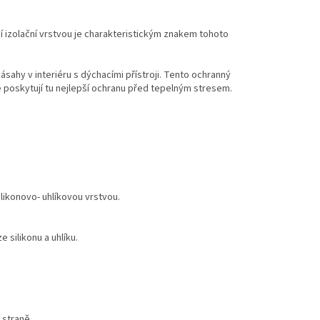
 izolační vrstvou je charakteristickým znakem tohoto
ahy v interiéru s dýchacími přístroji. Tento ochranný
e poskytují tu nejlepší ochranu před tepelným stresem.
likonovo- uhlíkovou vrstvou.
silikonu a uhlíku.
 straně.