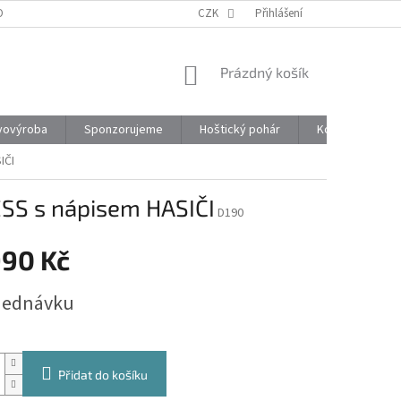
ONTAKTY
CZK
Přihlášení
NÁKUPNÍ
Prázdný košík
KOŠÍK
vovýroba
Sponzorujeme
Hoštický pohár
Kontakty
IČI
S s nápisem HASIČI
D190
990 Kč
jednávku
Přidat do košíku