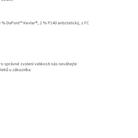
 DuPont™ Kevlar®, 2 % P140 antistatický, s FC
) pro správné zvolení velikosti nás neváhejte
leků u zákazníka.