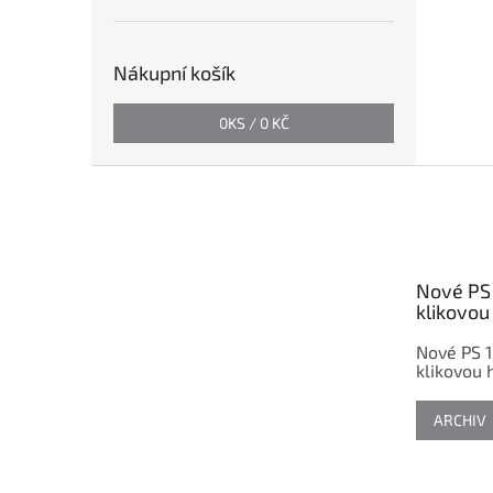
Nákupní košík
0
KS /
0 KČ
Z
á
p
a
t
Nové PS 
í
klikovou 
Nové PS 1
klikovou h
ARCHIV