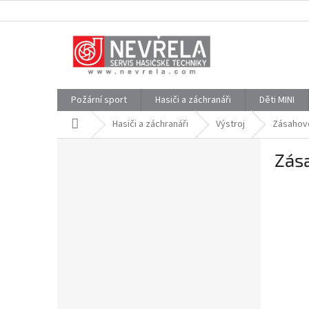
Přejít
na
obsah
Požární sport
Hasiči a záchranáři
Děti MINI
Domů
Hasiči a záchranáři
Výstroj
Zásahov
P
Zás
o
s
t
r
a
n
n
í
p
a