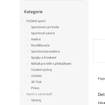
n
e
Přeskočit
l
Kategorie
kategorie
Požární sport
Sportovní sací koše
Sportovní savice
Hadice
Rozdělovače
Sportovní proudnice
Spojky a šroubení
Nářadí pro běh s překážkami
Osobní výstroj
Ostatní
Popi
3D Tisk
Práce
Det
Hasiči a záchranáři
Výstroj
Zása