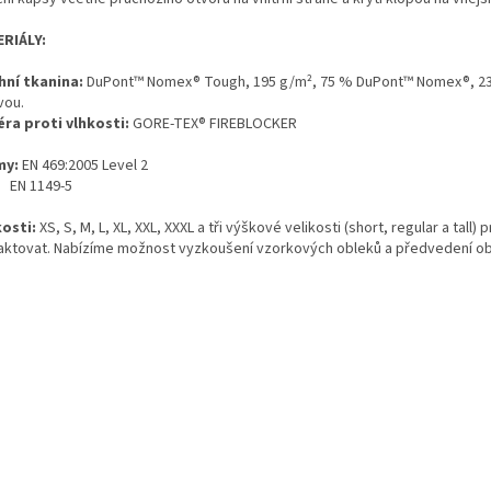
RIÁLY:
hní tkanina:
DuPont™ Nomex® Tough, 195 g/m², 75 % DuPont™ Nomex®, 23 %
vou.
éra proti vlhkosti:
GORE-TEX® FIREBLOCKER
my:
EN 469:2005 Level 2
 1149-5
kosti:
XS, S, M, L, XL, XXL, XXXL a tři výškové velikosti (short, regular a tall
aktovat. Nabízíme možnost vyzkoušení vzorkových obleků a předvedení ob