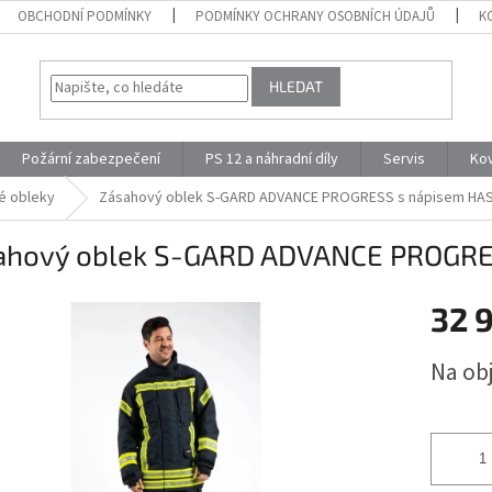
OBCHODNÍ PODMÍNKY
PODMÍNKY OCHRANY OSOBNÍCH ÚDAJŮ
K
HLEDAT
Požární zabezpečení
PS 12 a náhradní díly
Servis
Ko
é obleky
Zásahový oblek S-GARD ADVANCE PROGRESS s nápisem HAS
ahový oblek S-GARD ADVANCE PROGRES
32 
Měrná
Na ob
cena: