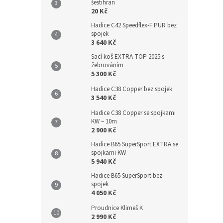
šestihran
20 Kč
Hadice C42 Speedflex-F PUR bez
spojek
3 640 Kč
Sací koš EXTRA TOP 2025 s
žebrováním
5 300 Kč
Hadice C38 Copper bez spojek
3 540 Kč
Hadice C38 Copper se spojkami
KW – 10m
2 900 Kč
Hadice B65 SuperSport EXTRA se
spojkami KW
5 940 Kč
Hadice B65 SuperSport bez
spojek
4 050 Kč
Proudnice Klimeš K
2 990 Kč