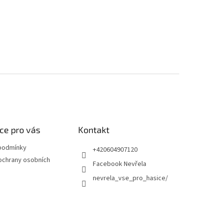
ce pro vás
Kontakt
podmínky
+420604907120
ochrany osobních
Facebook Nevřela
nevrela_vse_pro_hasice/