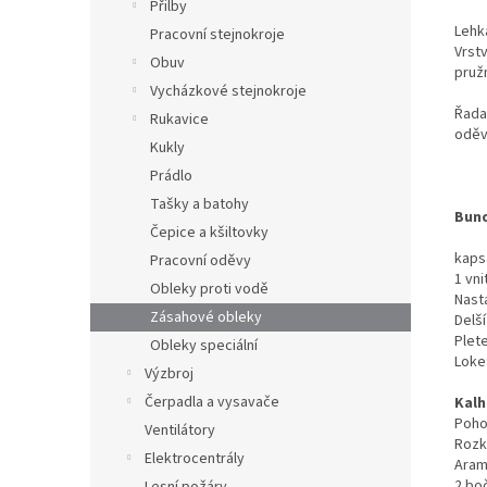
Přilby
Lehk
Pracovní stejnokroje
Vrst
Obuv
pruž
Vycházkové stejnokroje
Řada
Rukavice
oděv
Kukly
Prádlo
Tašky a batohy
Bun
Čepice a kšiltovky
kaps
Pracovní oděvy
1 vni
Obleky proti vodě
Nast
Zásahové obleky
Delší
Plet
Obleky speciální
Loke
Výzbroj
Čerpadla a vysavače
Kal
Poho
Ventilátory
Rozk
Elektrocentrály
Aram
2 boč