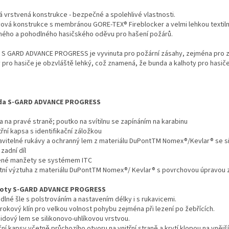
á vrstvená konstrukce - bezpečné a spolehlivé vlastnosti.
vová konstrukce s membránou GORE-TEX® Fireblocker a velmi lehkou textilní
ného a pohodlného hasičského oděvu pro hašení požárů.
 S GARD ADVANCE PROGRESS je vyvinuta pro požární zásahy, zejména pro zás
 pro hasiče je obzvláště lehký, což znamená, že bunda a kalhoty pro hasič
da
S-GARD
ADVANCE PROGRESS
a na pravé straně; poutko na svítilnu se zapínáním na karabinu
třní kapsa s identifikační záložkou
avitelné rukávy a ochranný lem z materiálu DuPontTM Nomex®/Kevlar® se si
 zadní díl
ené manžety se systémem ITC
tní výztuha z materiálu DuPontTM Nomex®/ Kevlar® s povrchovou úpravou ze 
hoty S-GARD ADVANCE PROGRESS
dlné šle s polstrováním a nastavením délky i s rukavicemi.
rokový klín pro velkou volnost pohybu zejména při lezení po žebřících.
idový lem se silikonovo-uhlíkovou vrstvou.
ní kapsy včetně průchozího otvoru na vnitřní straně a krytí klopou na vnější