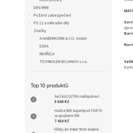
Lesní požáry
Děti MINI
MATE
Požární zabezpečení
Svrc
PS 12 a náhradní díly
úpra
Značky
Bari
A.HABERKORN & CO. GmbH
Nor
ESKA
EN
NEVŘELA
Veli
TECHNOLEN BOJANOV s.r.o.
kont
Top 10 produktů
Sací koš ULTRA naklapávací
5 500 Kč
Hadice B65 SuperSport FORTE
se spojkami KW
7 410 Kč
Hřeby do treter 9mm kalené -