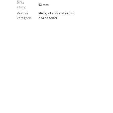
Šířka
63 mm
stuhy
:
Věková
Muži, starší a střední
kategorie
:
dorostenci