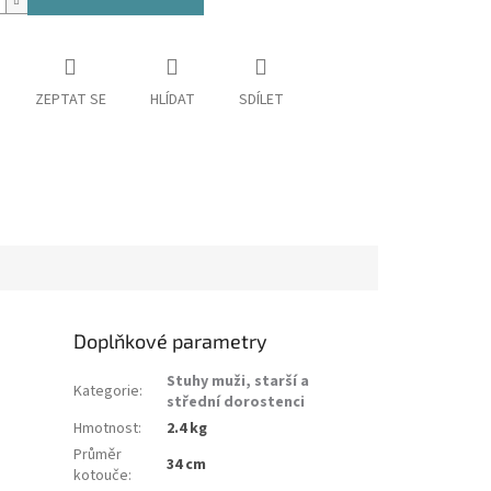
ZEPTAT SE
HLÍDAT
SDÍLET
Doplňkové parametry
Stuhy muži, starší a
Kategorie
:
střední dorostenci
Hmotnost
:
2.4 kg
Průměr
34 cm
kotouče
: