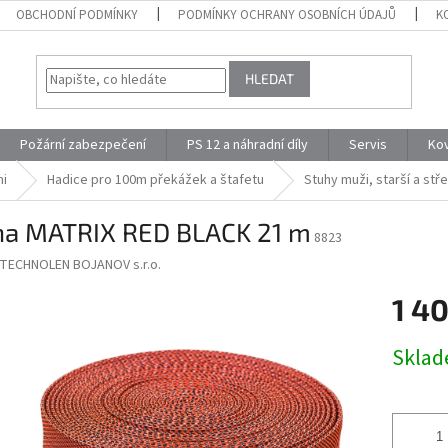
OBCHODNÍ PODMÍNKY
PODMÍNKY OCHRANY OSOBNÍCH ÚDAJŮ
K
HLEDAT
Požární zabezpečení
PS 12 a náhradní díly
Servis
Ko
mi
Hadice pro 100m překážek a štafetu
Stuhy muži, starší a stř
ha MATRIX RED BLACK 21 m
8823
TECHNOLEN BOJANOV s.r.o.
1 4
Měrná
Skla
cena: