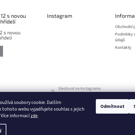
12 s novou
Instagram
Informa
hřídelí
Obchodní 
2 s novou
Podmínky 
řidelí
údajů
Kontakty
Sledovat na Instagramu
užívá soubory cookie. Dalším
Odmítnout
tohoto webu vyjadřujete souhlas s jejich
 Více informací
zde
.
í