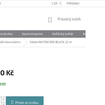
ONTAKTY
CZK
Přihlášení
NÁKUPNÍ
Prázdný košík
KOŠÍK
vovýroba
Sponzorujeme
Hoštický pohár
Kontakty
ední dorostenci
Stuha MATRIX RED BLACK 21 m
00 Kč
dem
Přidat do košíku