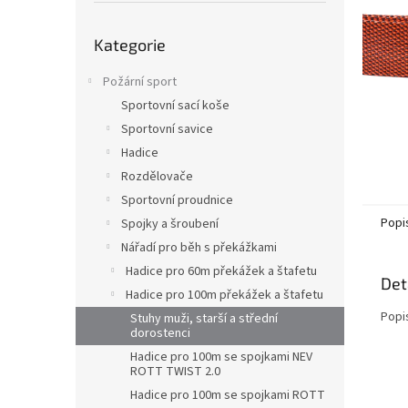
n
e
Přeskočit
l
Kategorie
kategorie
Požární sport
Sportovní sací koše
Sportovní savice
Hadice
Rozdělovače
Sportovní proudnice
Popi
Spojky a šroubení
Nářadí pro běh s překážkami
Hadice pro 60m překážek a štafetu
Det
Hadice pro 100m překážek a štafetu
Popi
Stuhy muži, starší a střední
dorostenci
Hadice pro 100m se spojkami NEV
ROTT TWIST 2.0
Hadice pro 100m se spojkami ROTT