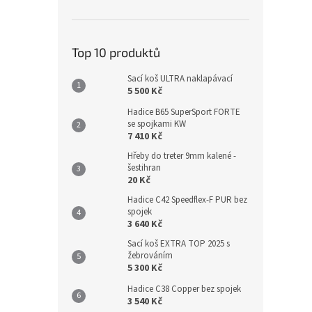
Top 10 produktů
Sací koš ULTRA naklapávací
5 500 Kč
Hadice B65 SuperSport FORTE
se spojkami KW
7 410 Kč
Hřeby do treter 9mm kalené -
šestihran
20 Kč
Hadice C42 Speedflex-F PUR bez
spojek
3 640 Kč
Sací koš EXTRA TOP 2025 s
žebrováním
5 300 Kč
Hadice C38 Copper bez spojek
3 540 Kč