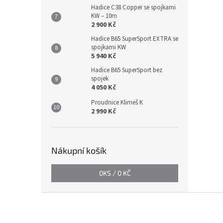
Hadice C38 Copper se spojkami
KW – 10m
2 900 Kč
Hadice B65 SuperSport EXTRA se
spojkami KW
5 940 Kč
Hadice B65 SuperSport bez
spojek
4 050 Kč
Proudnice Klimeš K
2 990 Kč
Nákupní košík
0
KS /
0 KČ
Z
á
p