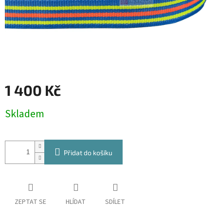
1 400 Kč
Měrná
Skladem
cena:
Přidat do košíku
ZEPTAT SE
HLÍDAT
SDÍLET