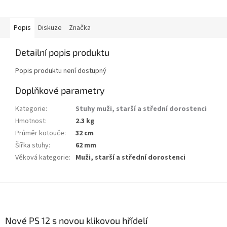
Popis
Diskuze
Značka
Detailní popis produktu
Popis produktu není dostupný
Doplňkové parametry
Kategorie
:
Stuhy muži, starší a střední dorostenci
Hmotnost
:
2.3 kg
Průměr kotouče
:
32 cm
Šířka stuhy
:
62 mm
Věková kategorie
:
Muži, starší a střední dorostenci
Z
á
p
a
Nové PS 12 s novou klikovou hřídelí