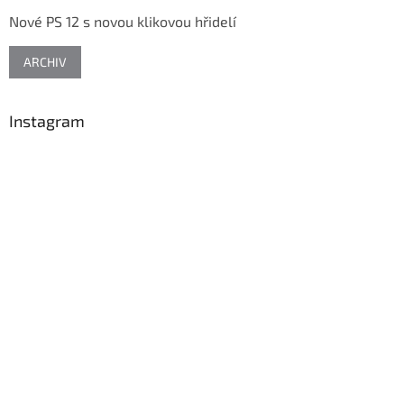
t
Nové PS 12 s novou klikovou hřidelí
í
ARCHIV
Instagram