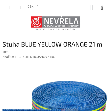
Přejít
NÁKUP
na
CZK
obsah
KOŠÍK
Stuha BLUE YELLOW ORANGE 21 m
8828
Značka:
TECHNOLEN BOJANOV s.r.o.