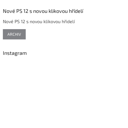
p
a
Nové PS 12 s novou klikovou hřídelí
t
Nové PS 12 s novou klikovou hřidelí
í
ARCHIV
Instagram