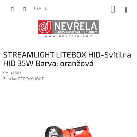
Přejít
NÁKUP
na
CZK
obsah
KOŠÍK
STREAMLIGHT LITEBOX HID-Svítilna
HID 35W Barva: oranžová
SML45602
Značka:
STREAMLIGHT