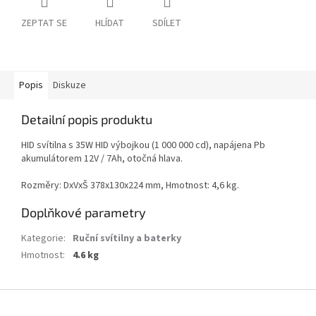
ZEPTAT SE
HLÍDAT
SDÍLET
Popis
Diskuze
Detailní popis produktu
HID svítilna s 35W HID výbojkou (1 000 000 cd), napájena Pb
akumulátorem 12V / 7Ah, otočná hlava.
Rozměry: DxVxŠ 378x130x224 mm, Hmotnost: 4,6 kg.
Doplňkové parametry
Kategorie
:
Ruční svítilny a baterky
Hmotnost
:
4.6 kg
Z
á