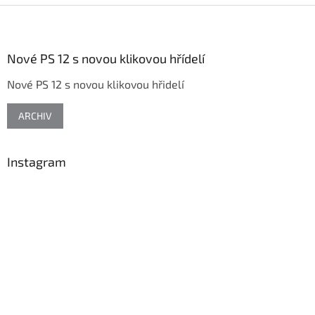
Z
á
p
a
Nové PS 12 s novou klikovou hřídelí
t
Nové PS 12 s novou klikovou hřidelí
í
ARCHIV
Instagram