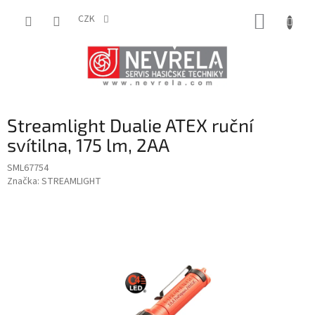
Přejít
NÁKUP
na
CZK
obsah
KOŠÍK
Streamlight Dualie ATEX ruční
svítilna, 175 lm, 2AA
SML67754
Značka:
STREAMLIGHT