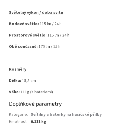
Světelný výkon / doba svitu
Bodové světlo:
115 lm / 24 h
Prostorové světlo:
115 lm / 24 h
Obě současně:
175 lm / 15 h
Rozměry
Délka:
15,5 cm
Váha:
111g (s bateriemi)
Doplňkové parametry
Kategorie
:
Svítilny a baterky na hasičské přilby
Hmotnost
:
0.111 kg