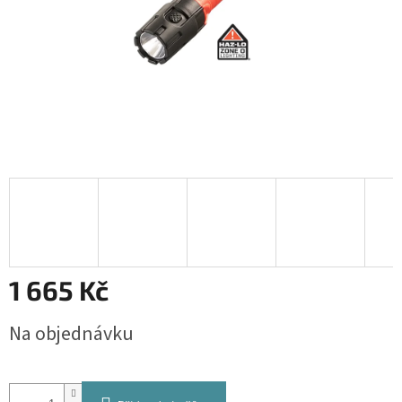
1 665 Kč
Měrná
Na objednávku
cena: