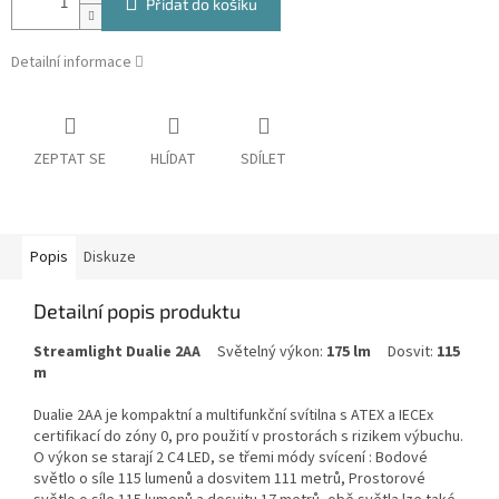
Přidat do košíku
Detailní informace
ZEPTAT SE
HLÍDAT
SDÍLET
Popis
Diskuze
Detailní popis produktu
Streamlight Dualie 2AA
Světelný výkon:
175 lm
Dosvit:
115
m
Dualie 2AA je kompaktní a multifunkční svítilna s ATEX a IECEx
certifikací do zóny 0, pro použití v prostorách s rizikem výbuchu.
O výkon se starají 2 C4 LED, se třemi módy svícení : Bodové
světlo o síle 115 lumenů a dosvitem 111 metrů, Prostorové