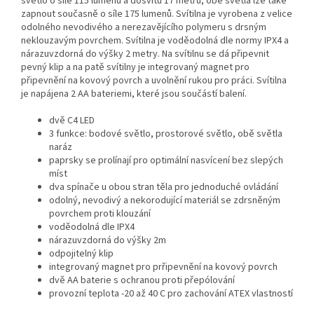
světlo o síle 115 lumenů a dosvitu 17 metrů, obě světla lze také
zapnout současně o síle 175 lumenů. Svítilna je vyrobena z velice
odolného nevodivého a nerezavějícího polymeru s drsným
neklouzavým povrchem. Svítilna je voděodolná dle normy IPX4 a
nárazuvzdorná do výšky 2 metry. Na svítilnu se dá připevnit
pevný klip a na patě svítilny je integrovaný magnet pro
připevnění na kovový povrch a uvolnění rukou pro práci. Svítilna
je napájena 2 AA bateriemi, které jsou součástí balení.
dvě C4 LED
3 funkce: bodové světlo, prostorové světlo, obě světla
naráz
paprsky se prolínají pro optimální nasvícení bez slepých
míst
dva spínače u obou stran těla pro jednoduché ovládání
odolný, nevodivý a nekorodující materiál se zdrsněným
povrchem proti klouzání
voděodolná dle IPX4
nárazuvzdorná do výšky 2m
odpojitelný klip
integrovaný magnet pro prřipevnění na kovový povrch
dvě AA baterie s ochranou proti přepólování
provozní teplota -20 až 40 C pro zachování ATEX vlastností