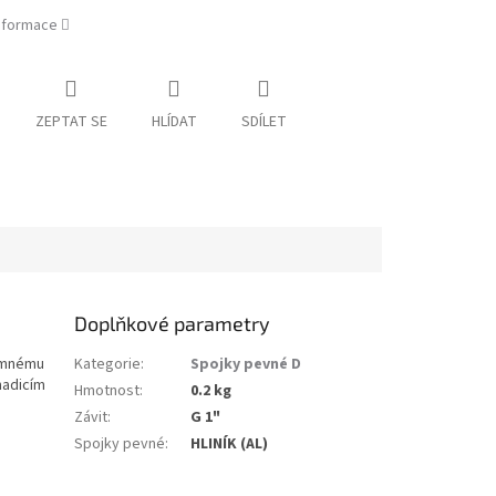
informace
ZEPTAT SE
HLÍDAT
SDÍLET
Doplňkové parametry
jemnému
Kategorie
:
Spojky pevné D
hadicím
Hmotnost
:
0.2 kg
Závit
:
G 1"
Spojky pevné
:
HLINÍK (AL)