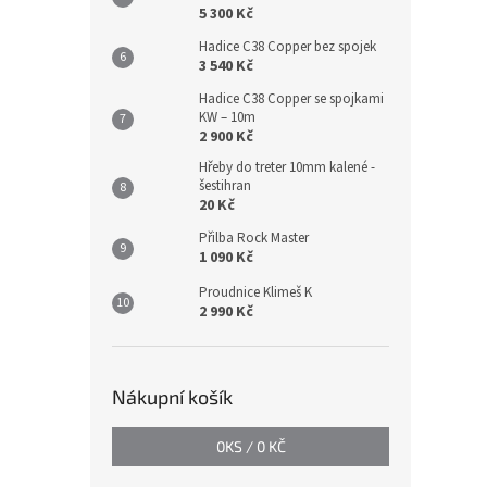
5 300 Kč
Hadice C38 Copper bez spojek
3 540 Kč
Hadice C38 Copper se spojkami
KW – 10m
2 900 Kč
Hřeby do treter 10mm kalené -
šestihran
20 Kč
Přilba Rock Master
1 090 Kč
Proudnice Klimeš K
2 990 Kč
Nákupní košík
0
KS /
0 KČ