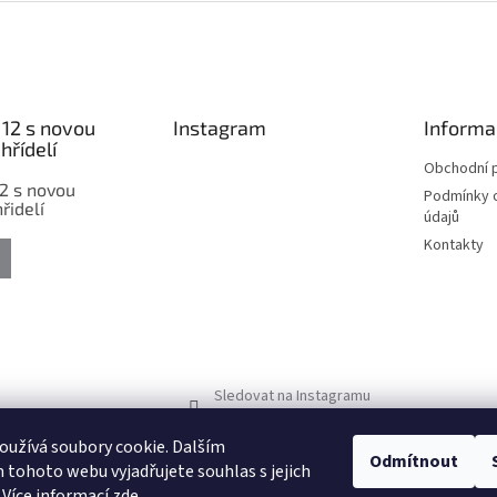
12 s novou
Instagram
Informa
hřídelí
Obchodní 
2 s novou
Podmínky 
řidelí
údajů
Kontakty
Sledovat na Instagramu
užívá soubory cookie. Dalším
Odmítnout
tohoto webu vyjadřujete souhlas s jejich
 Více informací
zde
.