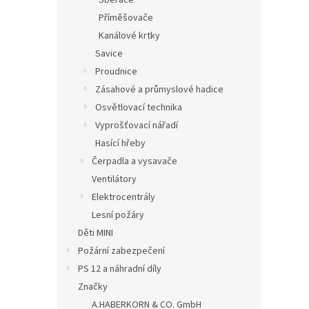
Sběrače
Příměšovače
Kanálové krtky
Savice
Proudnice
Zásahové a průmyslové hadice
Osvětlovací technika
Vyprošťovací nářadí
Hasící hřeby
Čerpadla a vysavače
Ventilátory
Elektrocentrály
Lesní požáry
Děti MINI
Požární zabezpečení
PS 12 a náhradní díly
Značky
A.HABERKORN & CO. GmbH