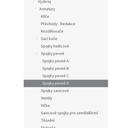
Výzbroj
Armatury
Klíče
Přechody - Redukce
Rozdělovače
Sací koše
Spojky hadicové
Spojky pevné
Spojky pevné A
Spojky pevné B
Spojky pevné C
Spojky pevné D
Spojky savicové
Ventily
Víčka
Savicové spojky pro zemědělství
Těsnění