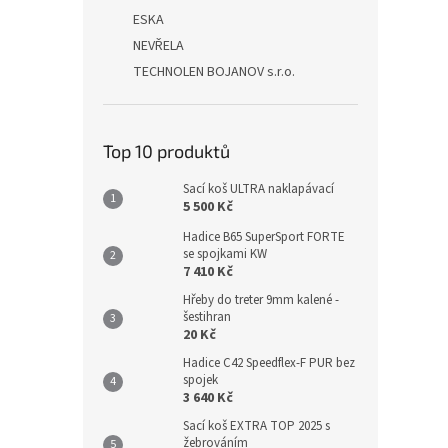
ESKA
NEVŘELA
TECHNOLEN BOJANOV s.r.o.
Top 10 produktů
Sací koš ULTRA naklapávací
5 500 Kč
Hadice B65 SuperSport FORTE
se spojkami KW
7 410 Kč
Hřeby do treter 9mm kalené -
šestihran
20 Kč
Hadice C42 Speedflex-F PUR bez
spojek
3 640 Kč
Sací koš EXTRA TOP 2025 s
žebrováním