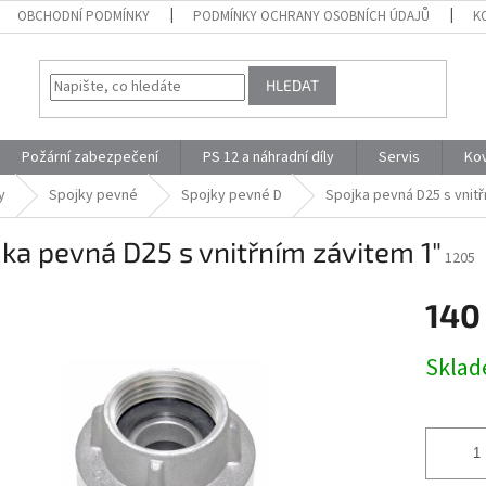
OBCHODNÍ PODMÍNKY
PODMÍNKY OCHRANY OSOBNÍCH ÚDAJŮ
K
HLEDAT
Požární zabezpečení
PS 12 a náhradní díly
Servis
Ko
y
Spojky pevné
Spojky pevné D
Spojka pevná D25 s vnitř
ka pevná D25 s vnitřním závitem 1″
1205
140
Měrná
Skla
cena: