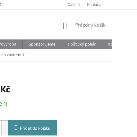
ONTAKTY
CZK
Přihlášení
NÁKUPNÍ
Prázdný košík
KOŠÍK
vovýroba
Sponzorujeme
Hoštický pohár
Kontakty
ním závitem 1″
 Kč
dem
Přidat do košíku