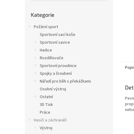
n
e
Přeskočit
l
Kategorie
kategorie
Požární sport
Sportovní sací koše
Sportovní savice
Hadice
Rozdělovače
Sportovní proudnice
Popi
Spojky a šroubení
Nářadí pro běh s překážkami
Det
Osobní výstroj
Ostatní
Pevn
prop
3D Tisk
nebo
Práce
Hasiči a záchranáři
Výstroj