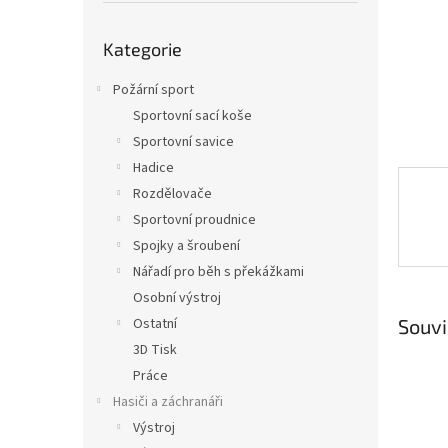
n
e
Přeskočit
l
Kategorie
kategorie
Požární sport
Sportovní sací koše
Sportovní savice
Hadice
Rozdělovače
Sportovní proudnice
Spojky a šroubení
Nářadí pro běh s překážkami
Osobní výstroj
Souvi
Ostatní
3D Tisk
Práce
Hasiči a záchranáři
Výstroj