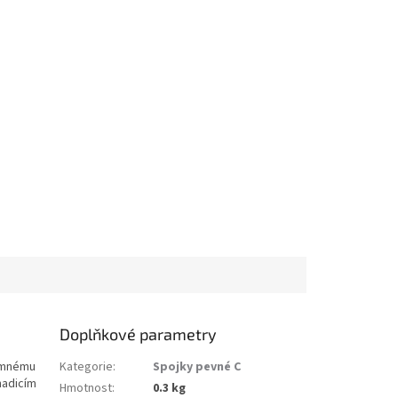
Doplňkové parametry
jemnému
Kategorie
:
Spojky pevné C
hadicím
Hmotnost
:
0.3 kg