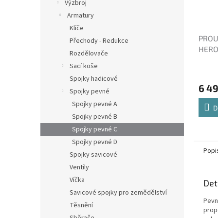
Výzbroj
Armatury
Klíče
PROU
Přechody - Redukce
HERO
Rozdělovače
Sací koše
Spojky hadicové
6 4
Spojky pevné
Spojky pevné A
D
Spojky pevné B
Spojky pevné C
Spojky pevné D
Popi
Spojky savicové
Ventily
Víčka
Det
Savicové spojky pro zemědělství
Pevn
Těsnění
prop