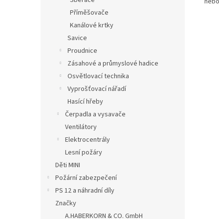
Sběrače
nebo
Příměšovače
Kanálové krtky
Savice
Proudnice
Zásahové a průmyslové hadice
Osvětlovací technika
Vyprošťovací nářadí
Hasící hřeby
Čerpadla a vysavače
Ventilátory
Elektrocentrály
Lesní požáry
Děti MINI
Požární zabezpečení
PS 12 a náhradní díly
Značky
A.HABERKORN & CO. GmbH