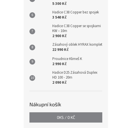
5 300 Kč
Hadice C38 Copper bez spojek
3 540 Kč
Hadice C38 Copper se spojkami
KW – 10m
2 900 Kč
Zásahový oblek HYRAX komplet
22 990 Kč
Proudnice Klimeš K
2 990 Kč
Hadice D25 Zásahová Duplex
HD 100 - 20m
2 090 Kč
Nákupní košík
0
KS /
0 KČ