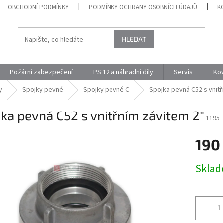
OBCHODNÍ PODMÍNKY
PODMÍNKY OCHRANY OSOBNÍCH ÚDAJŮ
K
HLEDAT
Požární zabezpečení
PS 12 a náhradní díly
Servis
Ko
y
Spojky pevné
Spojky pevné C
Spojka pevná C52 s vnitř
ka pevná C52 s vnitřním závitem 2″
1195
190
Měrná
Skla
cena: