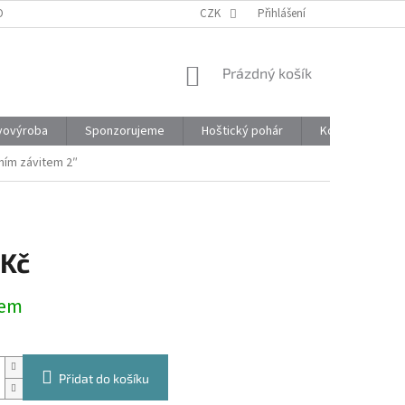
ONTAKTY
CZK
Přihlášení
NÁKUPNÍ
Prázdný košík
KOŠÍK
vovýroba
Sponzorujeme
Hoštický pohár
Kontakty
ním závitem 2″
 Kč
dem
Přidat do košíku