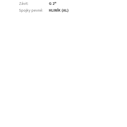
Závit
:
G 2"
Spojky pevné
:
HLINÍK (AL)