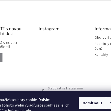
12 s novou
Instagram
Informa
hřídelí
Obchodní 
2 s novou
Podmínky 
řidelí
údajů
Kontakty
Sledovat na Instagramu
užívá soubory cookie. Dalším
Odmítnout
tohoto webu vyjadřujete souhlas s jejich
 Více informací
zde
.