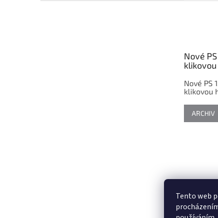
Z
á
p
a
t
Nové PS 
í
klikovou 
Nové PS 1
klikovou h
ARCHIV
Tento web po
procházením 
používáním..