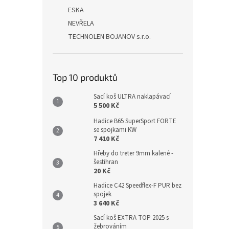
ESKA
NEVŘELA
TECHNOLEN BOJANOV s.r.o.
Top 10 produktů
Sací koš ULTRA naklapávací
5 500 Kč
Hadice B65 SuperSport FORTE
se spojkami KW
7 410 Kč
Hřeby do treter 9mm kalené -
šestihran
20 Kč
Hadice C42 Speedflex-F PUR bez
spojek
3 640 Kč
Sací koš EXTRA TOP 2025 s
žebrováním