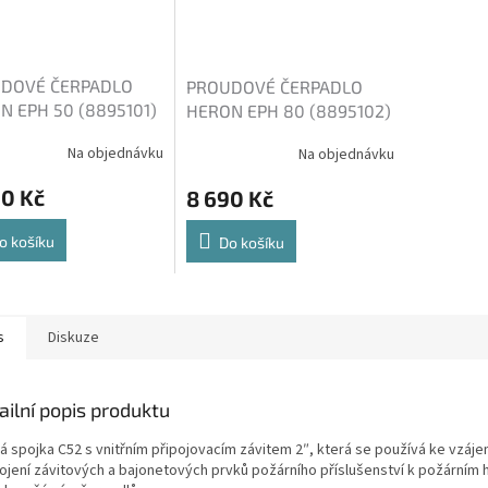
DOVÉ ČERPADLO
PROUDOVÉ ČERPADLO
N EPH 50 (8895101)
HERON EPH 80 (8895102)
Na objednávku
Na objednávku
90 Kč
8 690 Kč
o košíku
Do košíku
s
Diskuze
ailní popis produktu
á spojka C52 s vnitřním připojovacím závitem 2″, která se používá ke vzá
ojení závitových a bajonetových prvků požárního příslušenství k požárním 