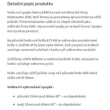
Detailní popis produktu
Hadicová spojka tlaková B65 kovaná od německé firmy
Kindswater (KW). Naší firmou je provedena úprava hrdel na větší
průměr. Firma Kindswater odlévá ve stejné slévárně jako
odlévala firma AWG. Opracování spojky je na lepší úrovni. Spojka
má vysokou pevnost.
Na původní hadicové hrdla B75 KW je nalísováno pozinkované
hrdlo s vnitřním Ø 62,5mm nebo 65mm. Dvě osazení na hrdlech
zaručuje zamezení svlečení z hadice při odborném navázání.
Zvětšený vnitřní Ø65mm a venkovní průměr hrdel, nasazení na
hadici vyžaduje odbornou práci.
Hrdlo zaručuje větší průtok vody než původní hrdlo B65 které
může mít Ø 56mm.
Velikosti vybroušení spojek :
původní 33mm pod úhlem 65° – na objednávku!
malý 35mm pod úhlem 65° – na objednávku!