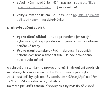
střední 40mm pod úhlem 65° –
pasuje na
pojistku NEV s
plíškem velikosti 38mm!
–
bývá skladem!
velký 45mm pod úhlem 65° – pasuje na
pojistku s plíškem
velikosti 43mm!
– na objednávku!
Druh vybroušení spojek:
Vybroušení základ -
Je zde provedeno jen strojní
vybroušení, aby spojka dobře fungovala musíte dobrousit
náběhové hrany.
Vybroušení standart -
Ruční nabroušení spodních
náběhových hran a zkosení zubů. Je zde provedeno
strojní vybroušení .
U vybroušení Standart je provedeno ruční nabroušení spodních
náběhových hran a zkosení zubů. Při spojování je spojka
zaháknutá aniž by byla úplně v sobě, tím můžete již při narážení
začínat točit a spojka hezky naběhne.
Na fotce jde vidět zaháknutí spojky aniž by byla úplně v sobě.
Z