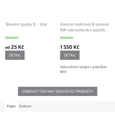
Těsnění spojky B – bílé
Korona hadicová B kovaná
KW vybroušená s pojistkou
Nevřela
Skladem
Skladem
25 Kč
1 550 Kč
od
DETAIL
DETAIL
Vybroušená spojka s pojistkou
NEV!
ZOBRAZIT VŠECHNY SOUVISEJÍCÍ PRODUKTY
Popis
Diskuze