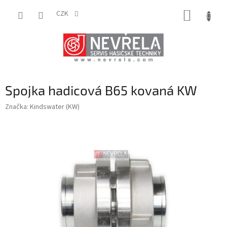
Přejít
NÁKUP
na
CZK
obsah
KOŠÍK
Spojka hadicová B65 kovaná KW
Značka:
Kindswater (KW)