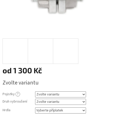
od
1 300 Kč
Měrná
Zvolte variantu
cena:
Pojistky
?
Druh vybroušení
Hrdla