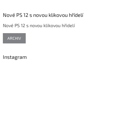
á
p
a
Nové PS 12 s novou klikovou hřídelí
t
Nové PS 12 s novou klikovou hřidelí
í
ARCHIV
Instagram