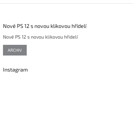
Z
á
p
a
Nové PS 12 s novou klikovou hřídelí
t
Nové PS 12 s novou klikovou hřidelí
í
ARCHIV
Instagram