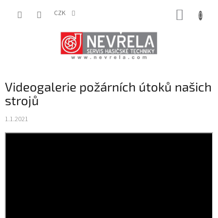
Přejít
NÁKUP
na
CZK
obsah
KOŠÍK
Videogalerie požárních útoků našich
strojů
1.1.2021