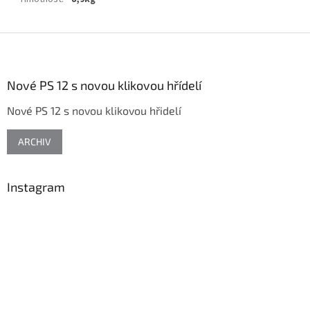
Z
á
p
a
Nové PS 12 s novou klikovou hřídelí
t
Nové PS 12 s novou klikovou hřidelí
í
ARCHIV
Instagram