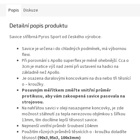
Popis
Diskuze
Detailní popis produktu
Savice stříbrná Pyros Sport od českého výrobce.
Savice je určena i do chladných podmínek, má výbornou
flexi.
Při porovnání s Apollo superflex je méně ohebnější. Cca o
3cm je matice výš nad zemí při ustavení na hadici na
základně než Apollo.
Je osazena duralovými koncovkami na dva nebo tři těsnící
o – kroužky.
Posuvným měřítkem změřte vnitřní průměr
protikusu, aby vám zakoupená savice pasovala na
strojovou.
Na nahřátou savici v oleji nasazujeme koncovky, je zde
možnost stáhnutí za tepla nerezovou objímkou s šířkou
13mm, tím docílíme lepší těsnost savice.
Nejmenší vnitřní průměr šroubení 104mm
Použitím různých průměrů těsnících o - kroužku doladíte
těsnost
(90x3,95x3, 100x3mm)