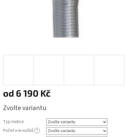
od
6 190 Kč
Měrná
Zvolte variantu
cena:
Typ matice
Počet o-kroužků
?