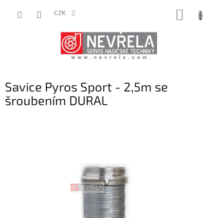
Přejít
NÁKUP
na
CZK
obsah
KOŠÍK
Savice Pyros Sport - 2,5m se
šroubením DURAL