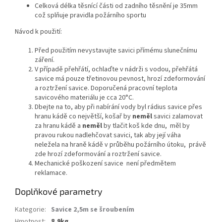
Celková délka těsnící části od zadního těsnění je 35mm
což splňuje pravidla požárního sportu
Návod k použití:
Před použitím nevystavujte savici přímému slunečnímu
záření.
V případě přehřátí, ochlaďte v nádrži s vodou, přehřátá
savice má pouze třetinovou pevnost, hrozí zdeformování
a roztržení savice. Doporučená pracovní teplota
savicového materiálu je cca 20°C.
Dbejte na to, aby při nabírání vody byl rádius savice přes
hranu kádě co největší, košař by
neměl
savici zalamovat
za hranu kádě a
neměl
by tlačit koš kde dnu, měl by
pravou rukou nadlehčovat savici, tak aby její váha
neležela na hraně kádě v průběhu požárního útoku, právě
zde hrozí zdeformování a roztržení savice.
Mechanické poškození savice není předmětem
reklamace.
Doplňkové parametry
Kategorie
:
Savice 2,5m se šroubením
Hmotnost
:
8,9kg