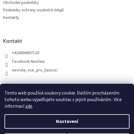
Obchodní podmínky
Podmínky ochrany osobních údajů
Kontakty
Kontakt
+420604907120
Facebook Nevřela
nevrela_vse_pro_hasice/
Tento web používá soubory cookie. Dalším procházením
tohoto webu vyjadřujete souhlas s jejich používáním.. Více
informací
zde
.
Nastavení
Vytvořil Shoptet