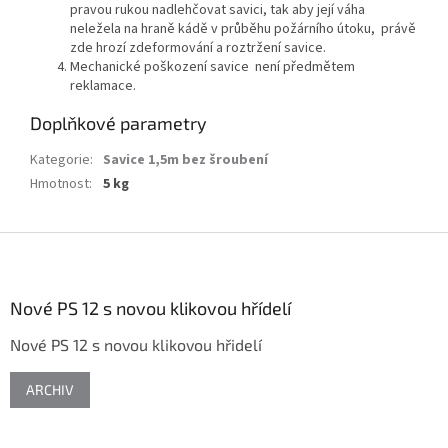
pravou rukou nadlehčovat savici, tak aby její váha
neležela na hraně kádě v průběhu požárního útoku, právě
zde hrozí zdeformování a roztržení savice.
Mechanické poškození savice není předmětem
reklamace.
Doplňkové parametry
Kategorie
:
Savice 1,5m bez šroubení
Hmotnost
:
5 kg
Z
á
p
a
Nové PS 12 s novou klikovou hřídelí
t
Nové PS 12 s novou klikovou hřidelí
í
ARCHIV