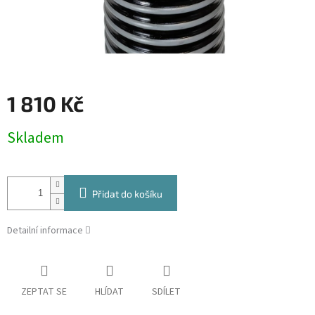
1 810 Kč
Měrná
Skladem
cena:
Přidat do košíku
Detailní informace
ZEPTAT SE
HLÍDAT
SDÍLET