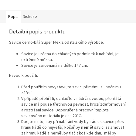
Popis
Diskuze
Detailní popis produktu
Savice černo-bílá Super Flex 2 od italského výrobce.
Savice je určena do chladných podmínek k nabírání, je
extrémně měkká.
Savice je zarovnaná na délku 147 cm.
Návod k použití:
Před použitím nevystavujte savici přímému slunečnímu
záření.
V případě přehřátí, ochlaďte v nádrži s vodou, přehřátá
savice má pouze třetinovou pevnost, hrozí zdeformování
a roztržení savice. Doporučená pracovní teplota
savicového materiálu je cca 20°C.
Dbejte na to, aby při nabírání vody byl rádius savice přes
hranu kádě co největší, košař by
neměl
savici zalamovat
za hranu kádě a
neměl
by tlačit koš kde dnu, měl by