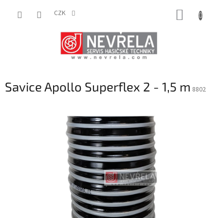
Přejít
NÁKUP
na
CZK
obsah
KOŠÍK
Savice Apollo Superflex 2 - 1,5 m
8802