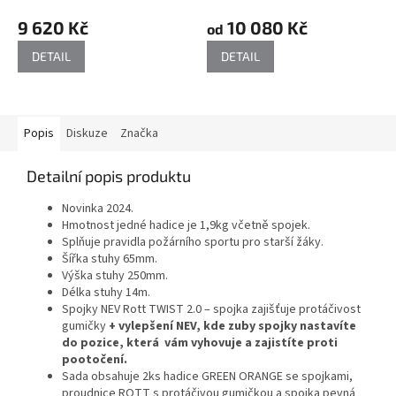
9 620 Kč
10 080 Kč
od
DETAIL
DETAIL
Popis
Diskuze
Značka
Detailní popis produktu
Novinka 2024.
Hmotnost jedné hadice je 1,9kg včetně spojek.
Splňuje pravidla požárního sportu pro starší žáky.
Šířka stuhy 65mm.
Výška stuhy 250mm.
Délka stuhy 14m.
Spojky NEV Rott TWIST 2.0 – spojka zajišťuje protáčivost
gumičky
+ vylepšení NEV, kde zuby spojky nastavíte
do pozice, která vám vyhovuje a zajistíte proti
pootočení.
Sada obsahuje 2ks hadice GREEN ORANGE se spojkami,
proudnice ROTT s protáčivou gumičkou a spojka pevná