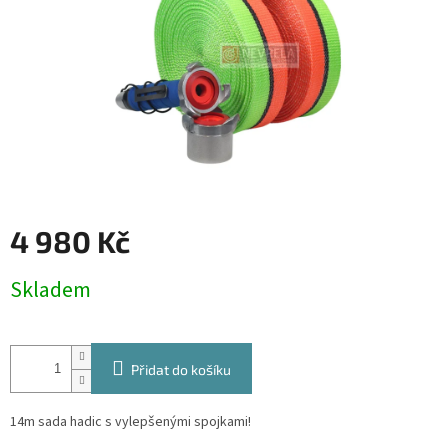
4 980 Kč
Měrná
Skladem
cena:
Přidat do košíku
14m sada hadic s vylepšenými spojkami!