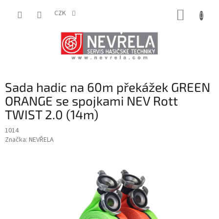
Přejít
NÁKUP
na
CZK
obsah
KOŠÍK
Sada hadic na 60m překážek GREEN
ORANGE se spojkami NEV Rott
TWIST 2.0 (14m)
1014
Značka:
NEVŘELA