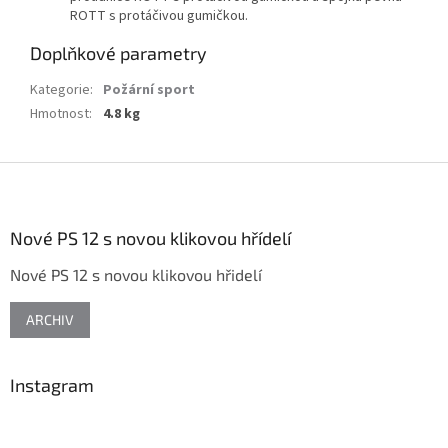
ROTT s protáčivou gumičkou.
Doplňkové parametry
Kategorie
:
Požární sport
Hmotnost
:
4.8 kg
Z
á
p
a
Nové PS 12 s novou klikovou hřídelí
t
Nové PS 12 s novou klikovou hřidelí
í
ARCHIV
Instagram