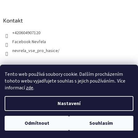
Kontakt
+420604907120
Facebook Nevřela
nevrela_vse_pro_hasice/
Tento web používá soubory cookie. Dalším procházením
tohoto webu vyjadřujete souhlas s jejich používáním.. Více
informací
zde
.
Nastavení
Vytvořil Shoptet
Odmítnout
Souhlasím
Copyright 2026
Kamil Nevřela
. Všechna práva vyhrazena.
DOVOLENÁ Martin Nevřela - prodejna Opava a E-shop 5.8.-12.8.